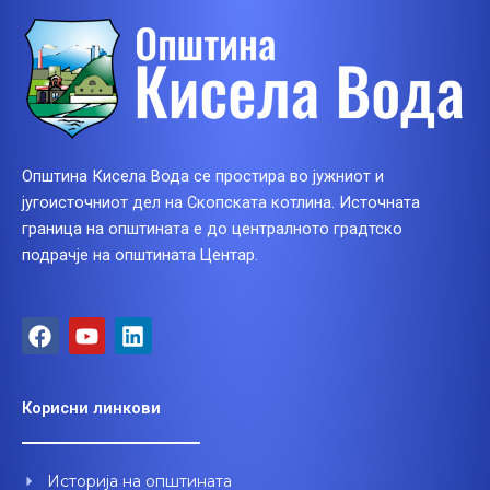
Општина Кисела Вода се простира во јужниот и
југоисточниот дел на Скопската котлина. Источната
граница на општината е до централното градтско
подрачје на општината Центар.
F
Y
L
a
o
i
c
u
n
e
t
k
Корисни линкови
b
u
e
o
b
d
o
e
i
Историја на општината
k
n