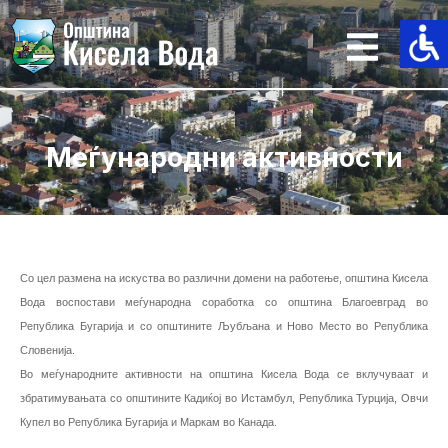
Skip
to
content
Меѓународни активности
Со цел размена на искуства во различни домени на работење, општина Кисела
Вода воспостави меѓународна соработка со општина Благоевград во
Република Бугарија и со општините Љубљана и Ново Место во Република
Словенија.
Во меѓународните активности на општина Кисела Вода се вклучуваат и
збратимувањата со општините Кадиќој во Истамбул, Република Турција, Овчи
Купел во Република Бугарија и Маркам во Канада.