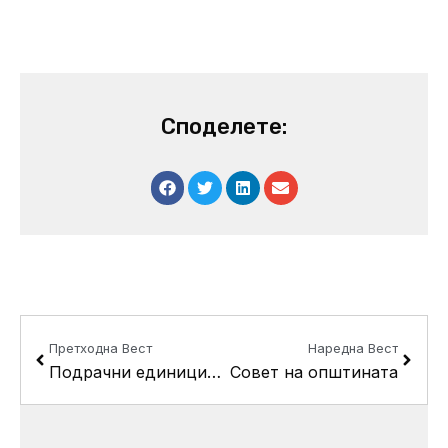
Споделете:
Prev
Next
Претходна Вест
Наредна Вест
Подрачни единици на органи на државна управа
Совет на општината