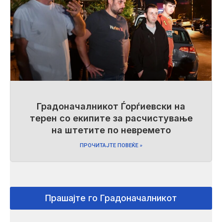
Градоначалникот Ѓорѓиевски на
терен со екипите за расчистување
на штетите по невремето
ПРОЧИТАЈТЕ ПОВЕЌЕ »
Прашајте го Градоначалникот