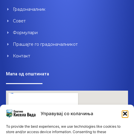
Градоначалник
Совет
Формулари
Прашајте го градоначалникот
Контакт
Мапа од општината
Управувај со колачиња
To provide the best experiences, we use technologies like cookies to
store and/or access device information. Consenting to these