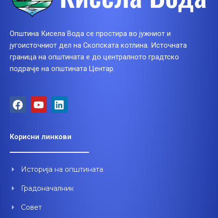
Општина Кисела Вода се простира во јужниот и
југоисточниот дел на Скопската котлина. Источната
граница на општината е до централното градтско
подрачје на општината Центар.
F
Y
L
a
o
i
c
u
n
e
t
k
Корисни линкови
b
u
e
o
b
d
o
e
i
Историја на општината
k
n
Градоначалник
Совет