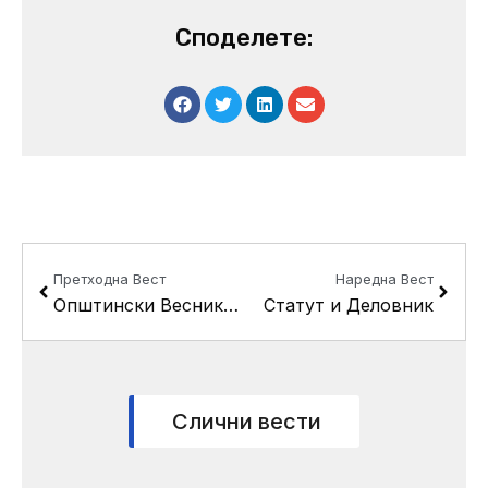
Споделете:
Prev
Next
Претходна Вест
Наредна Вест
Општински Весник – Кисела Вода
Статут и Деловник
Слични вести