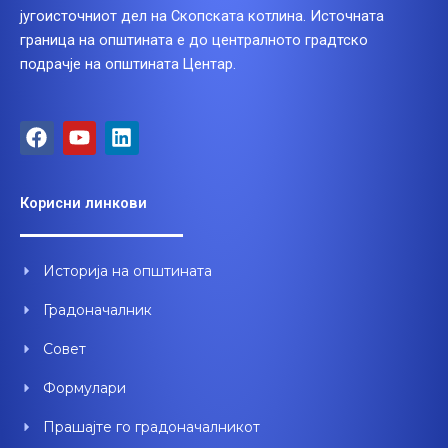
југоисточниот дел на Скопската котлина. Источната
граница на општината е до централното градтско
подрачје на општината Центар.
F
Y
L
a
o
i
c
u
n
e
t
k
Корисни линкови
b
u
e
o
b
d
o
e
i
Историја на општината
k
n
Градоначалник
Совет
Формулари
Прашајте го градоначалникот