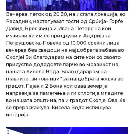
Вечерва, петок од 20 30, на истата локација, во
Расадник, настапуваат гости од Србија- Ѓорѓе
Давид, Бресквица и Ивана Петерс на кои
музички ќе им се придружи и Андријана
Петрушовска.-Повеќе од 10.000 среќни лица
вечерва беа сведоци на најдобрата забава во
Скопје! Ви благодарам на сите кои со своето
присуство додадовте парче во мозаикот на
нашата Кисела Вода. Благодарарам на
главните ,,виновници” за најдобрата журка во
градот, Пајак и 2 Бона кои оваа вечер ја
направија за паметење и ги сплотија младите
во нашата општина, па и градот Скопје. Ова, ќе
се прераскажува! Кисела Вода испишува
историја.