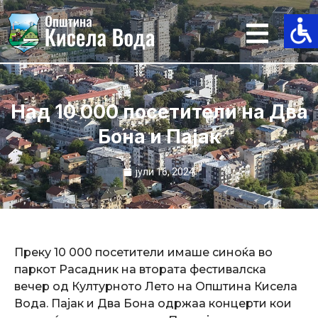
Skip
to
content
Над 10 000 посетители на Два
Бона и Пајак
јули 16, 2024
​Преку 10 000 посетители имаше синоќа во
паркот Расадник на втората фестивалска
вечер од Културнoто Лето на Општина Кисела
Вода. Пајак и Два Бона одржаа концерти кои