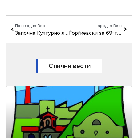
Prev
Next
Претходна Вест
Наредна Вест
Започна Културно лето 2024 на Општина Кисела Вода
Ѓорѓиевски за 69-тиот роденден на Кисела Вода: Досега реализиравме 90%, 70-годишнината ќе ја дочекаме со 100 процентна реализација од ветеното
Слични вести