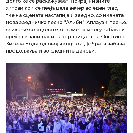
долго ќе се раскажуваат. Покрај нивните
хитови кои се пееја цела вечер во еден глас,
тие на сцената настапија и заедно, со нивната
нова заедничкa песна “Алиби”. Аплаузи, пеење,
сликање со идолите, огномет и многу забава и
среќа се запишани на страницата на Општина
Кисела Вода од овој четврток. Добрата забава
продолжува и во следните денови.