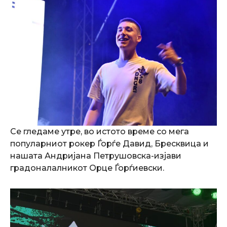
Се гледаме утре, во истото време со мега
популарниот рокер Ѓорѓе Давид, Бресквица и
нашата Андријана Петрушовска-изјави
градоналалникот Орце Ѓорѓиевски.