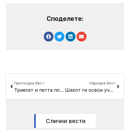
Споделете:
Prev
Next
Претходна Вест
Наредна Вест
Триесет и петта пленарна седница на Советот на Oпштина Кисела Вода 09.02.2024
Шахот ги освои учениците од Кисела Вода
Слични вести