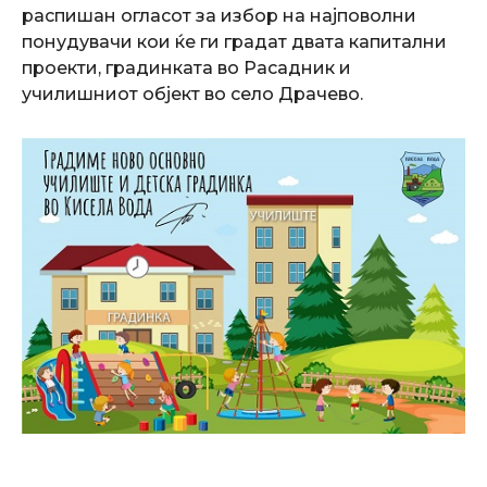
распишан огласот за избор на најповолни
понудувачи кои ќе ги градат двата капитални
проекти, градинката во Расадник и
училишниот објект во село Драчево.