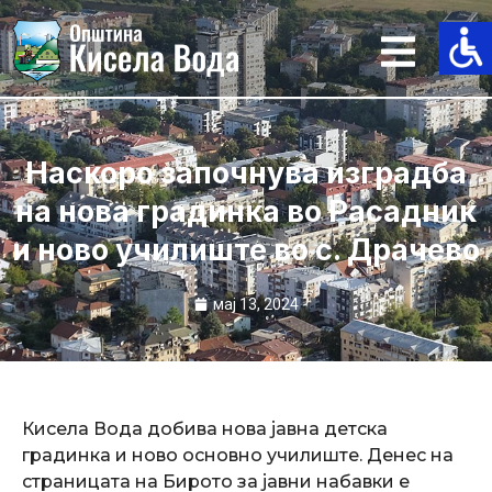
Skip
to
content
Наскоро започнува изградба
на нова градинка во Расадник
и ново училиште во с. Драчево
мај 13, 2024
Кисела Вода добива нова јавна детска
градинка и ново основно училиште. Денес на
страницата на Бирото за јавни набавки е