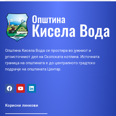
Општина Кисела Вода се простира во јужниот и
југоисточниот дел на Скопската котлина. Источната
граница на општината е до централното градтско
подрачје на општината Центар.
F
Y
L
a
o
i
c
u
n
e
t
k
Корисни линкови
b
u
e
o
b
d