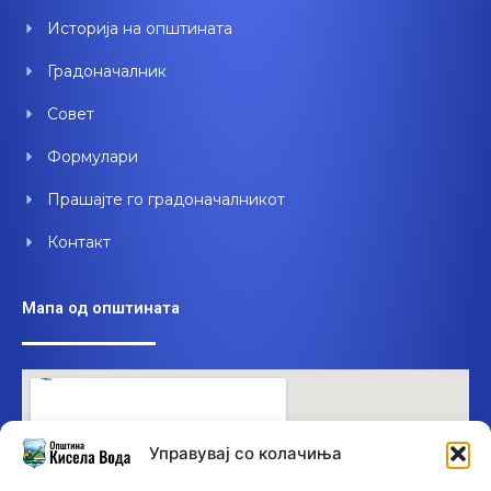
o
e
i
Историја на општината
k
n
Градоначалник
Совет
Формулари
Прашајте го градоначалникот
Контакт
Мапа од општината
Управувај со колачиња