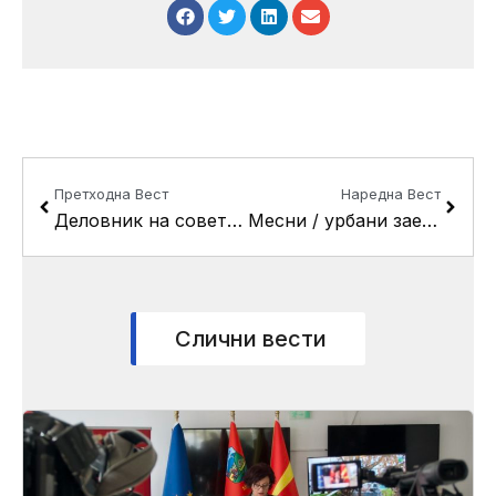
Prev
Next
Претходна Вест
Наредна Вест
Деловник на советот
Месни / урбани заедници
Слични вести