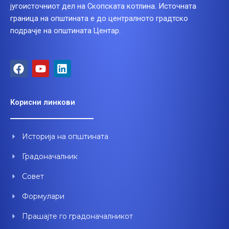
југоисточниот дел на Скопската котлина. Источната
граница на општината е до централното градтско
подрачје на општината Центар.
F
Y
L
a
o
i
c
u
n
e
t
k
Корисни линкови
b
u
e
o
b
d
o
e
i
Историја на општината
k
n
Градоначалник
Совет
Формулари
Прашајте го градоначалникот