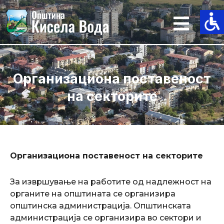
Skip
to
content
Организациона поставеност
на секторите
Организациона поставеност на секторите
За извршување на работите од надлежност на
органите на општината се организира
општинска администрација. Општинската
администрација се организира во сектори и