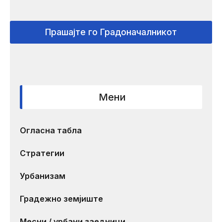
Прашајте го Градоначалникот
Мени
Огласна табла
Стратегии
Урбанизам
Градежно земјиште
Месни / урбани заедници