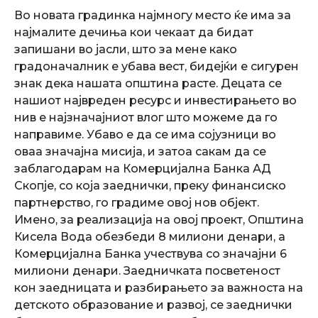
Во новата градинка најмногу место ќе има за
најмалите дечиња кои чекаат да бидат
запишани во јасли, што за мене како
градоначалник е убава вест, бидејќи е сигурен
знак дека нашата општина расте. Децата се
нашиот највреден ресурс и инвестирањето во
нив е најзначајниот влог што можеме да го
направиме. Убаво е да се има сојузници во
оваа значајна мисија, и затоа сакам да се
заблагодарам на Комерцијална Банка АД
Скопје, со која заеднички, преку финансиско
партнерство, го градиме овој нов објект.
Имено, за реализација на овој проект, Општина
Кисела Вода обезбеди 8 милиони денари, а
Комерцијална Банка учествува со значајни 6
милиони денари. Заедничката посветеност
кон заедницата и разбирањето за важноста на
детското образование и развој, се заеднички