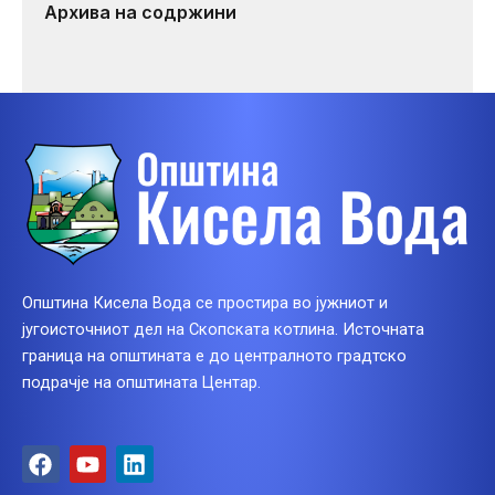
Архива на содржини
Општина Кисела Вода се простира во јужниот и
југоисточниот дел на Скопската котлина. Источната
граница на општината е до централното градтско
подрачје на општината Центар.
F
Y
L
a
o
i