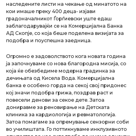
наследените листи на чекање од минатото на
кои имаше преку 400 деца- изјави
градоначалникот Ѓорѓиевски уште едаш
заблагодарувајќи се на Комерцијална Банка
АД Скопје, со која беше поделена визијата за
подобра и поуспешна заедница.
Огромно е задоволството кога новата година
ја започнуваме со нова благородна мисија, со
која ќе обезбедиме модерна градинка за
дечињата од Кисела Вода. Комерцијална
банка е особено горда на секој свој придонес
кој значи подобра грижа, поздрав раст и
повесели денови за секое дете. Затоа
дониравме за реновирање на Детската
клиника за кардиологија и ревматологија.
Затоа помагаме за опремување сензорни соби
во училиштата. Го поттикнуваме инклузивното