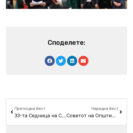
Споделете:
Prev
Next
Претходна Вест
Наредна Вест
33-та Седница на Советот на Општина Кисела Вода 27.12.2023
Советот на Општина Кисела Вода ќе ја одржи триесет и четвртата пленарна седница