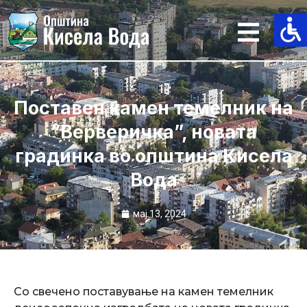
Skip
to
content
Поставен камен темелник на
”Верверичка”, новата
градинка во општина Кисела
Вода
мај 13, 2024
Со свечено поставување на камен темелник