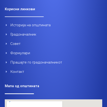
c
u
n
e
t
k
Корисни линкови
b
u
e
o
b
d
o
e
i
Историја на општината
k
n
Градоначалник
Совет
Формулари
Прашајте го градоначалникот
Контакт
Мапа од општината