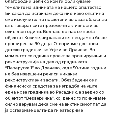
благородни цели со кои ги обликуваме
темелите на иднината на нашето општество.
Би сакал да истакнам дека ние, како општина
сме исклучително посветени во оваа област, за
што говорат сите преземени активности во
овие две години. Веднаш до нас се наоѓа
објектот Кокиче, чиј капацитет неодамна беше
проширен за 90 деца. Отворивме две нови
детски градинки, во Усје и во Драчево. Во
моментот се одвива проект за проширување и
реконструкција на дел од градинката
“Пеперутка 1” во Драчево, каде 50-тина години
не беа извршени речиси никакви
реконструктивни зафати. Обезбедени се и
финансиски средства за изградба на уште
една нова градинка во Расадник, а заедно со
објектот “Верверичка”, кој денес го почнуваме
силно верувам дека сме на вистинскиот пат да
ја оствариме целта-да ги затвориме