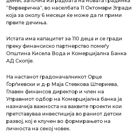
денес започна изградбата на новата градинка
”Верверичка”, во населбата 11 Октомври Згради
која за околу 6 месеци ќе може да ги прими
првите дечиња.
Истата има капацитет за 110 деца и се гради
преку финансиско партнерство помеѓу
Општина Кисела Вода и Комерцијална Банка
АД Скопје.
На настанот градоначалникот Орце
Ѓорѓиевски и д-р Маја Стевкова Штериева,
Главен финансов директор и член на
Управниот одбор на Комерцијална банка ја
назначија важноста на ваквите проекти кои
претставуваа инвестиција во раниот детски
развој, кој е клучен во формирањето на
личноста на секој човек.