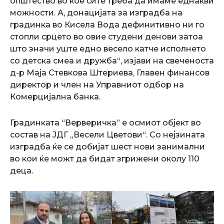
општество во кое сите треба да имаме еднакви
можности. А, донацијата за изградба на
градинка во Кисела Вода дефинитивно ни го
стопли срцето во овие студени денови затоа
што значи уште едно весело катче исполнето
со детска смеа и дружба“, изјави на свеченоста
д-р Маја Стевкова Штериева, Главен финансов
директор и член на Управниот одбор на
Комерцијална банка.
Градинката “Верверичка” е осмиот објект во
состав на ЈДГ „Весели Цветови“. Со нејзината
изградба ќе се добијат шест нови занимални
во кои ќе можт да бидат згрижени околу 110
деца.