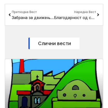
Prev
Next
Претходна Вест
Наредна Вест
Забрана за движење на тешки моторни возила низ цело Скопје
Благодарност од српскиот амбасадор до општина Кисела Вода. Кисела Вода им благодари на граѓаните.
Слични вести