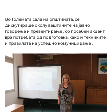
Во Големата сала на општината, се
дискутираше околу вештините на јавно
говорење и презентирање , со посебен акцент
врз потребата од подготовка, како и техниките
и правилата на успешно комуницирање .