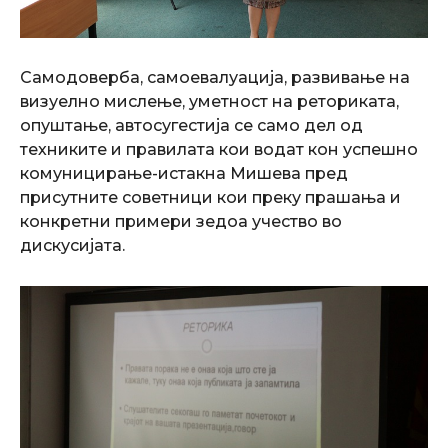
Самодоверба, самоевалуација, развивање на
визуелно мислење, уметност на реториката,
опуштање, автосугестија се само дел од
техниките и правилата кои водат кон успешно
комуницирање-истакна Мишева пред
присутните советници кои преку прашања и
конкретни примери зедоа учество во
дискусијата.