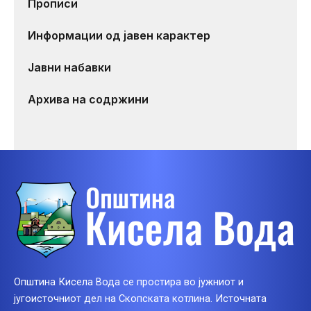
Прописи
Информации од јавен карактер
Јавни набавки
Архива на содржини
Општина Кисела Вода се простира во јужниот и
југоисточниот дел на Скопската котлина. Источната