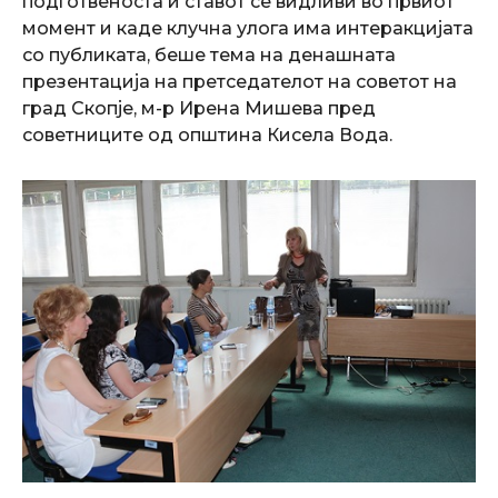
подготвеноста и ставот се видливи во првиот
момент и каде клучна улога има интеракцијата
со публиката, беше тема на денашната
презентација на претседателот на советот на
град Скопје, м-р Ирена Мишева пред
советниците од општина Кисела Вода.