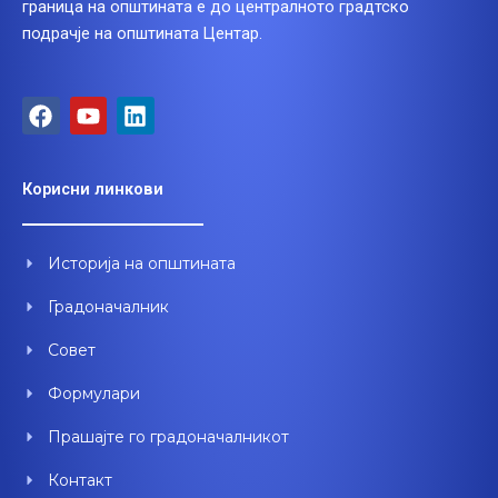
граница на општината е до централното градтско
подрачје на општината Центар.
F
Y
L
a
o
i
c
u
n
e
t
k
Корисни линкови
b
u
e
o
b
d
o
e
i
Историја на општината
k
n
Градоначалник
Совет
Формулари
Прашајте го градоначалникот
Контакт