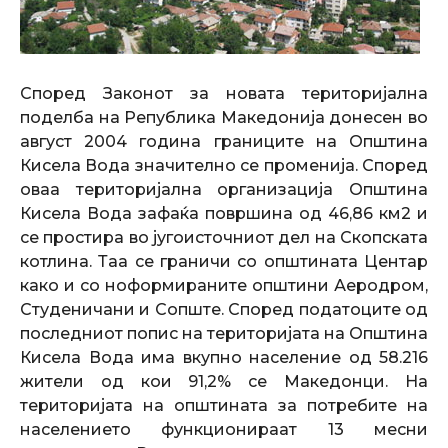
Според Законот за новата територијална
поделба на Република Македонија донесен во
август 2004 година границите на Општина
Кисела Вода значително се променија. Според
оваа територијална организација Општина
Кисела Вода зафаќа површина од 46,86 км2 и
се простира во југоисточниот дел на Скопската
котлина. Таа се граничи со општината Центар
како и со ноформираните општини Аеродром,
Студеничани и Сопште. Според податоците од
последниот попис на територијата на Општина
Кисела Вода има вкупно население од 58.216
жители од кои 91,2% се Македонци. На
територијата на општината за потребите на
населението функционираат 13 месни