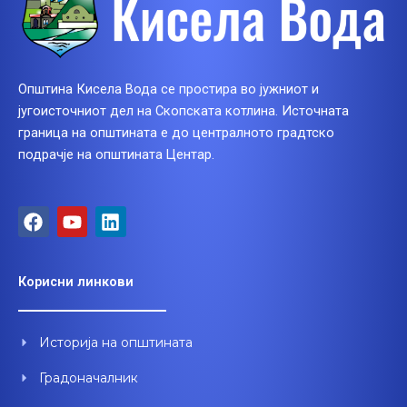
Општина Кисела Вода се простира во јужниот и
југоисточниот дел на Скопската котлина. Источната
граница на општината е до централното градтско
подрачје на општината Центар.
F
Y
L
a
o
i
c
u
n
e
t
k
Корисни линкови
b
u
e
o
b
d
o
e
i
Историја на општината
k
n
Градоначалник