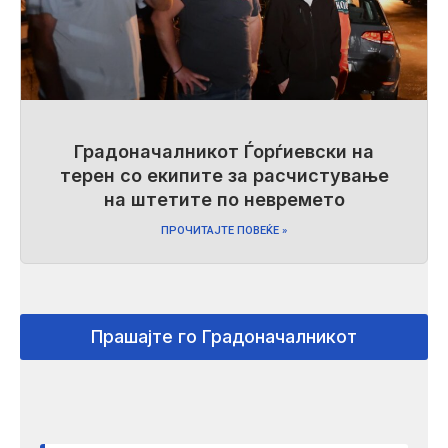
Градоначалникот Ѓорѓиевски на
терен со екипите за расчистување
на штетите по невремето
ПРОЧИТАЈТЕ ПОВЕЌЕ »
Прашајте го Градоначалникот