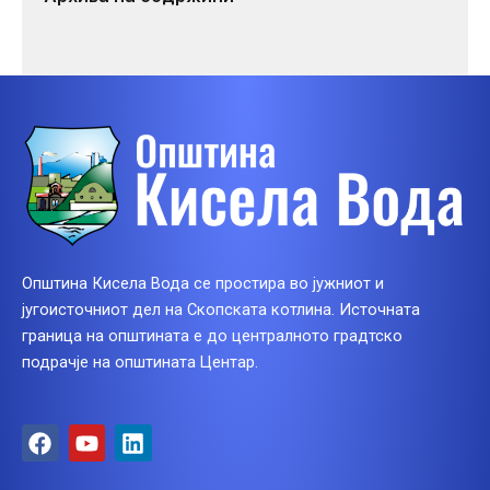
Општина Кисела Вода се простира во јужниот и
југоисточниот дел на Скопската котлина. Источната
граница на општината е до централното градтско
подрачје на општината Центар.
F
Y
L
a
o
i
c
u
n