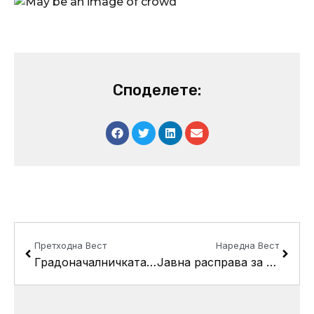
Споделете:
Prev
Next
Претходна Вест
Наредна Вест
Градоначалничката на Кисела Вода ги пречека суперлигашките од ЖОК Фламинго
Јавна расправа за обнова на барање А-Интегрирана еколошка дозвола