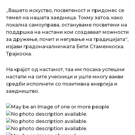
„Вашето искуство, посветеност и придонес се
темел на нашата заедница. Токму затоа, како
локална самоуправа, остануваме посветени на
поддршка на настани кои создаваат можности
за дружење, почит и негување на традицијата“,
изјави градоначалничката Бети Стаменкоска
Трајкоска.
На крајот од настанот, таа им посака успешни
настапи на сите учесници и уште многу вакви
средби исполнети со позитивна енергија и
заедништво.