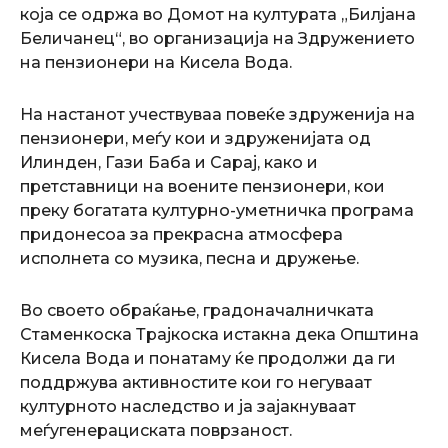
која се одржа во Домот на културата „Билјана
Беличанец“, во организација на Здружението
на пензионери на Кисела Вода.
На настанот учествуваа повеќе здруженија на
пензионери, меѓу кои и здруженијата од
Илинден, Гази Баба и Сарај, како и
претставници на воените пензионери, кои
преку богатата културно-уметничка програма
придонесоа за прекрасна атмосфера
исполнета со музика, песна и дружење.
Во своето обраќање, градоначалничката
Стаменкоска Трајкоска истакна дека Општина
Кисела Вода и понатаму ќе продолжи да ги
поддржува активностите кои го негуваат
културното наследство и ја зајакнуваат
меѓугенерациската поврзаност.