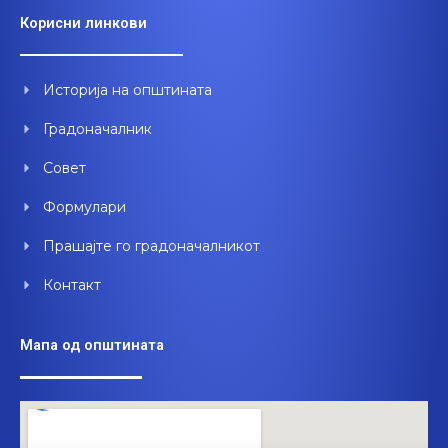
e
t
k
Корисни линкови
b
u
e
o
b
d
o
e
i
Историја на општината
k
n
Градоначалник
Совет
Формулари
Прашајте го градоначалникот
Контакт
Мапа од општината