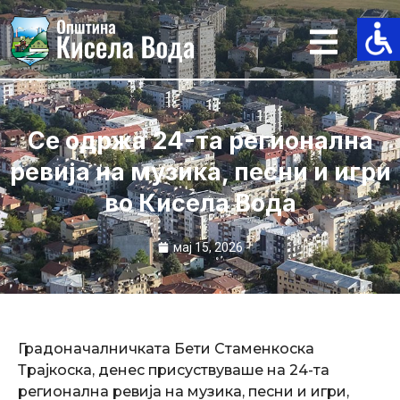
Skip
to
content
Се одржа 24-та регионална
ревија на музика, песни и игри
во Кисела Вода
мај 15, 2026
Градоначалничката Бети Стаменкоска
Трајкоска, денес присуствуваше на 24-та
регионална ревија на музика, песни и игри,