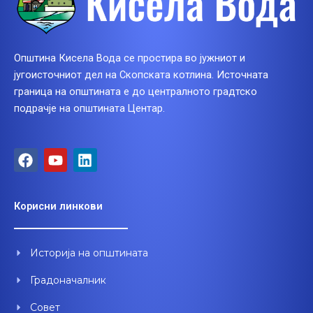
Општина Кисела Вода се простира во јужниот и
југоисточниот дел на Скопската котлина. Источната
граница на општината е до централното градтско
подрачје на општината Центар.
F
Y
L
a
o
i
c
u
n
e
t
k
Корисни линкови
b
u
e
o
b
d
o
e
i
Историја на општината
k
n
Градоначалник
Совет