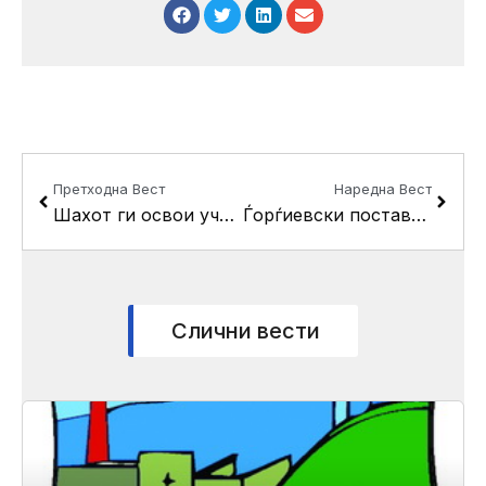
Prev
Next
Претходна Вест
Наредна Вест
Шахот ги освои учениците од Кисела Вода
Ѓорѓиевски постави мерна станица во парцелата на Цементарница УСЈЕ
Слични вести