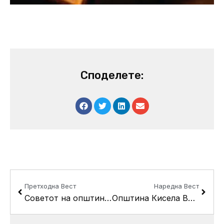
Споделете:
Prev
Next
Претходна Вест
Наредна Вест
Советот на општина Кисела Вода ја одржa 32-та пленарна седницa
Општина Кисела Вода спроведува мерки за енергетска ефикасност во градинката “8 Март” во Пржино