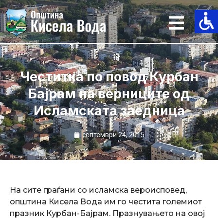
Skip
to
content
Честитка по повод Курбан
Бајрам на верниците од
Исламската заедница
септември 24, 2015
На сите граѓани со исламска вероисповед,
општина Кисела Вода им го честита големиот
празник Курбан-Бајрам. Празнувањето на овој