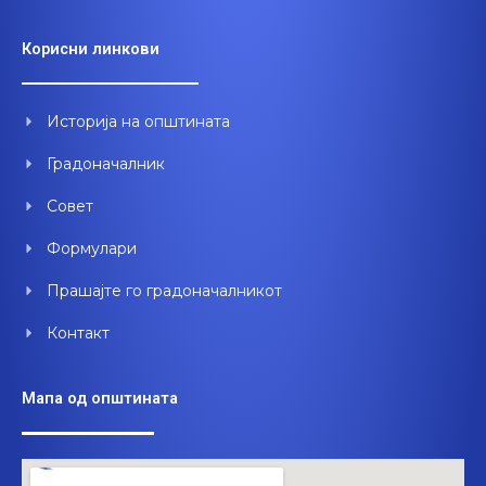
c
u
n
e
t
k
Корисни линкови
b
u
e
o
b
d
o
e
i
Историја на општината
k
n
Градоначалник
Совет
Формулари
Прашајте го градоначалникот
Контакт
Мапа од општината