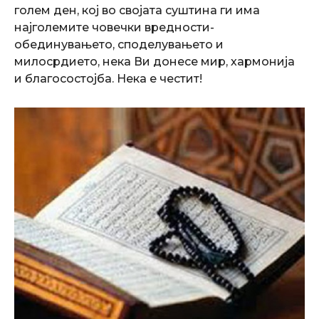
голем ден, кој во својата суштина ги има
најголемите човечки вредности-
обединувањето, споделувањето и
милосрдието, нека Ви донесе мир, хармонија
и благосостојба. Нека е честит!