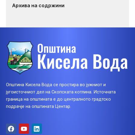
Архива на содржини
Општина Кисела Вода се простира во јужниот и
југоисточниот дел на Скопската котлина. Источната
граница на општината е до централното градтско
подрачје на општината Центар.
F
Y
L
a
o
i