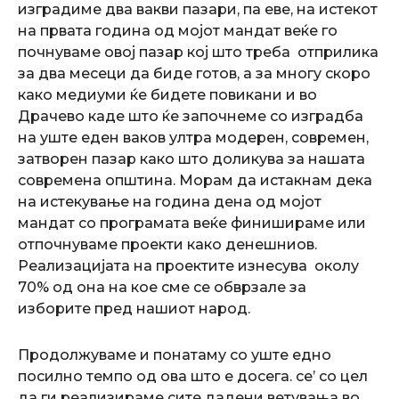
изградиме два вакви пазари, па еве, на истекот
на првата година од мојот мандат веќе го
почнуваме овој пазар кој што треба отприлика
за два месеци да биде готов, а за многу скоро
како медиуми ќе бидете повикани и во
Драчево каде што ќе започнеме со изградба
на уште еден ваков ултра модерен, современ,
затворен пазар како што доликува за нашата
современа општина. Морам да истакнам дека
на истекување на година дена од мојот
мандат со програмата веќе финишираме или
отпочнуваме проекти како денешниов.
Реализацијата на проектите изнесува околу
70% од она на кое сме се обврзале за
изборите пред нашиот народ.
Продолжуваме и понатаму со уште едно
посилно темпо од ова што е досега. се’ со цел
да ги реализираме сите дадени ветувања во