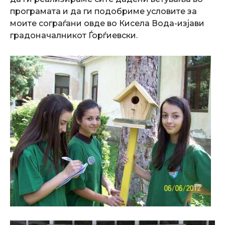
програмата и да ги подобриме условите за
моите сограѓани овде во Кисела Вода-изјави
градоначалникот Ѓорѓиевски.