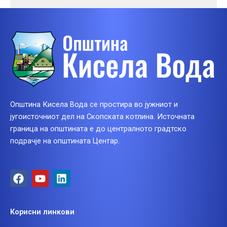
Општина Кисела Вода се простира во јужниот и
југоисточниот дел на Скопската котлина. Источната
граница на општината е до централното градтско
подрачје на општината Центар.
F
Y
L
a
o
i
c
u
n
e
t
k
Корисни линкови
b
u
e