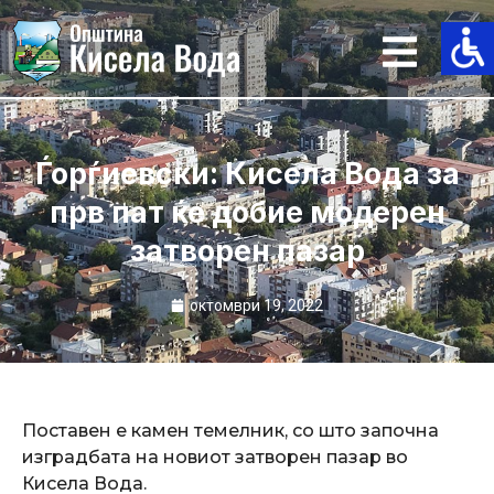
Skip
to
content
Ѓорѓиевски: Кисела Вода за
прв пат ќе добие модерен
затворен пазар
октомври 19, 2022
Поставен е камен темелник, со што започна
изградбата на новиот затворен пазар во
Кисела Вода.