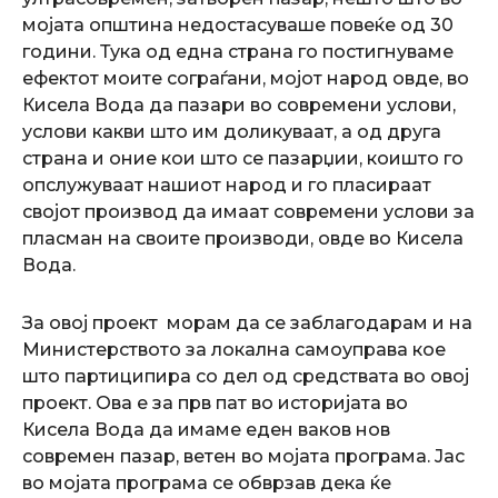
мојата општина недостасуваше повеќе од 30
години. Тука од една страна го постигнуваме
ефектот моите сограѓани, мојот народ овде, во
Кисела Вода да пазари во современи услови,
услови какви што им доликуваат, а од друга
страна и оние кои што се пазарџии, коишто го
опслужуваат нашиот народ и го пласираат
својот производ да имаат современи услови за
пласман на своите производи, овде во Кисела
Вода.
За овој проект морам да се заблагодарам и на
Министерството за локална самоуправа кое
што партиципира со дел од средствата во овој
проект. Ова е за прв пат во историјата во
Кисела Вода да имаме еден ваков нов
современ пазар, ветен во мојата програма. Јас
во мојата програма се обврзав дека ќе