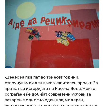
-Денес за прв пат во триесет години,
отпочнуваме еден ваков капитален проект. За
прв пат во историјата на Кисела Вода, моите
сограѓани ќе добијат современи услови за
пазарење односно еден нов, модерен,
ултрасовремен, затворен пазар, нешто што во