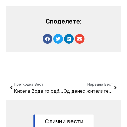
Споделете:
Prev
Next
Претходна Вест
Наредна Вест
Кисела Вода го одбележа Денот на Шопен
Од денес жителите на Кисела Вода можат да аплицираат за субвенции за огревно дрво
Слични вести