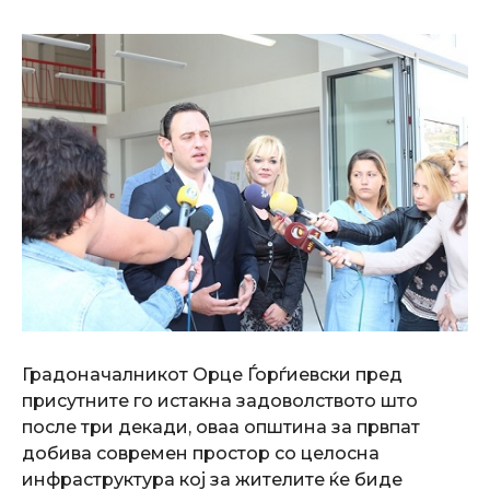
Градоначалникот Орце Ѓорѓиевски пред
присутните го истакна задоволството што
после три декади, оваа општина за првпат
добива современ простор со целосна
инфраструктура кој за жителите ќе биде