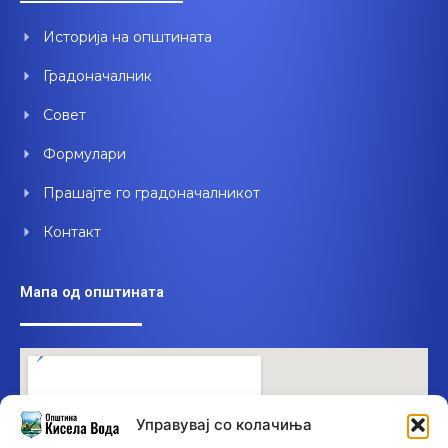
o
b
d
o
e
i
Историја на општината
k
n
Градоначалник
Совет
Формулари
Прашајте го градоначалникот
Контакт
Мапа од општината
Управувај со колачиња