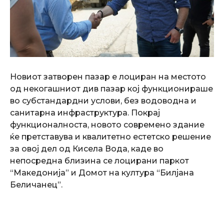
Новиот затворен пазар е лоциран на местото
од некогашниот див пазар кој функционираше
во субстандардни услови, без водоводна и
санитарна инфраструктура. Покрај
функционалноста, новото современо здание
ќе претставува и квалитетно естетско решение
за овој дел од Кисела Вода, каде во
непосредна близина се лоцирани паркот
“Македонија” и Домот на култура “Билјана
Беличанец”.