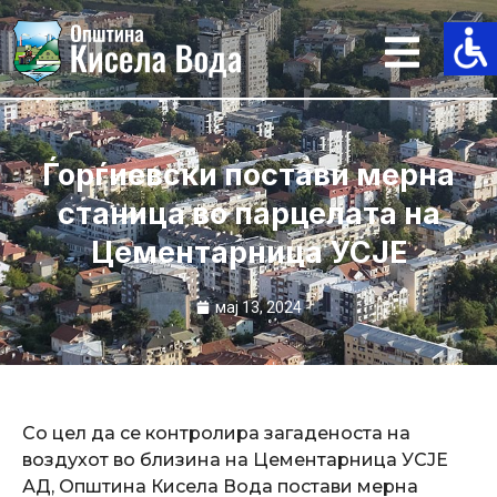
Skip
to
content
Ѓорѓиевски постави мерна
станица во парцелата на
Цементарница УСЈЕ
мај 13, 2024
Со цел да се контролира загаденоста на
воздухот во близина на Цементарница УСЈЕ
АД, Општина Кисела Вода постави мерна