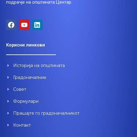
подрачје на општината Центар.
F
Y
L
a
o
i
c
u
n
e
t
k
Корисни линкови
b
u
e
o
b
d
o
e
i
Историја на општината
k
n
Градоначалник
Совет
Формулари
Прашајте го градоначалникот
Контакт