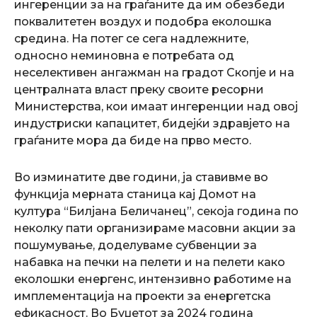
ингеренции за на граѓаните да им обезбеди
поквалитетен воздух и подобра еколошка
средина. На потег се сега надлежните,
односно неминовна е потребата од
неселективен ангажман на градот Скопје и на
централната власт преку своите ресорни
Министерства, кои имаат ингеренции над овој
индустриски капацитет, бидејќи здравјето на
граѓаните мора да биде на прво место.
Во изминатите две години, ја ставивме во
функција мерната станица кај Домот на
култура “Билјана Беличанец”, секоја година по
неколку пати организираме масовни акции за
пошумување, доделуваме субвенции за
набавка на печки на пелети и на пелети како
еколошки енергенс, интензивно работиме на
имплементација на проекти за енергетска
ефикасност. Во Буџетот за 2024 година