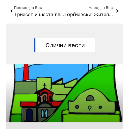
Prev
Next
Претходна Вест
Наредна Вест
Триесет и шеста пленарна седница на Советот на Oпштина Кисела Вода 28.02.2024
Ѓорѓиевски: Жителите на Кисела Вода повторно добиваат кино
Слични вести