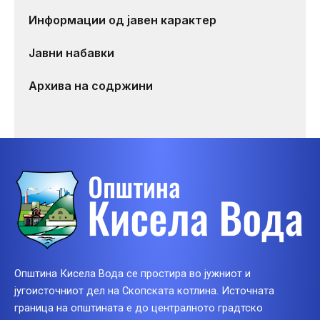
Информации од јавен карактер
Јавни набавки
Архива на содржини
Општина Кисела Вода се простира во јужниот и
југоисточниот дел на Скопската котлина. Источната
граница на општината е до централното градтско