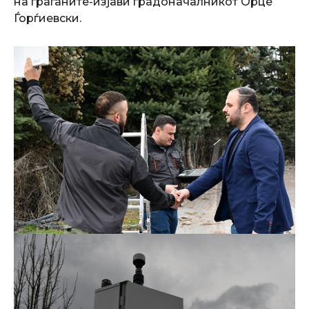
на граѓаните-изјави градоначалникот Орце
Ѓорѓиевски.