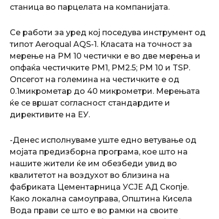
станица во парцелата на компанијата.
Се работи за уред кој поседува инструмент од
типот Аeroqual AQS-1. Класата на точност за
мерење на PM 10 честички е во две мерења и
опфаќа честичките PM1, PM2.5; PM 10 и TSP.
Опсегот на големина на честичките е од
0.1микрометар до 40 микрометри. Мерењата
ќе се вршат согласност стандардите и
директивите на ЕУ.
-Денес исполнуваме уште едно ветување од
мојата предизборна програма, кое што на
нашите жители ќе им обезбеди увид во
квалитетот на воздухот во близина на
фабриката Цементарница УСЈЕ АД Скопје.
Како локална самоуправа, Општина Кисела
Вода прави се што е во рамки на своите