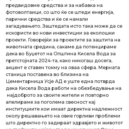
предвидовме средства и за набавка на
фотоволтаици, со што ќе се штеди енергија,
парични средства и ќе се намали
загадувањето. Заштедата исто така може да се
искористи во нови инвестиции за еколошки
проекти. Говорејќи за проектите за заштита на
животната средина, сакаме да потенцираме
дека во Буџетот на Општина Кисела Вода за
претстојната 2024-та, како никогаш досега,
акцент е ставен токму на оваа сфера. Мерната
станица поставена во близина на
Цементарница Усје АД е уште една потврда
дека Кисела Вода работи на обезбедување на
најдоброто за своите жители и повторно
апелираме за поголема свесност кај
институциите кои имаат директна надлежност
околу решавањето на овие горливи проблеми
што директно го задираат здравјето и животот