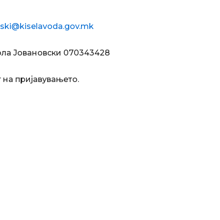
vski@kiselavoda.gov.mk
кола Јовановски 070343428
 на пријавувањето.
1