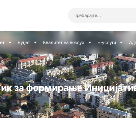
Search
ет
Буџет
Квалитет на воздух
Е-услуги
Ад
вик за формирање Иницијати