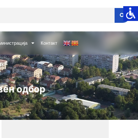
министрација
Контакт
вен одбор