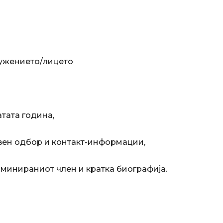
ружението/лицето
атата година,
вен одбор и контакт-информации,
оминираниот член и кратка биографија.