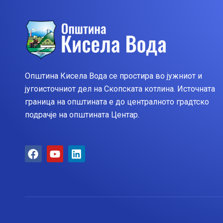
Општина Кисела Вода се простира во јужниот и
југоисточниот дел на Скопската котлина. Источната
граница на општината е до централното градтско
подрачје на општината Центар.
F
Y
L
a
o
i
c
u
n
e
t
k
b
u
e
o
b
d
o
e
i