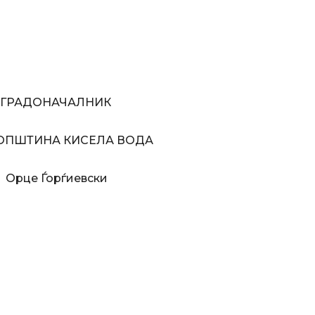
ЛНИК
ЕЛА ВОДА
евски