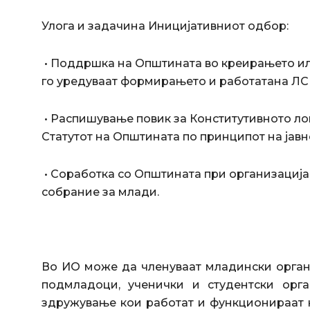
Улога и задачина Иницијативниот одбор:
• Поддршка на Општината во креирањето ил
го уредуваат формирањето и работатана ЛС
• Распишување повик за Конститутивното ло
Статутот на Општината по принципот на јавн
• Соработка со Општината при организациј
собрание за млади.
Во ИО може да членуваат младински орган
подмладоци, ученички и студентски орг
здружување кои работат и функционираат н