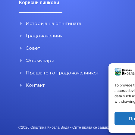
Корисни линкови
Историја на општината
Градоначалник
Совет
Формулари
Прашајте го градоначалникот
Контакт
To provide t
access devic
data such as
withdrawing
Пр
©2026 Општина Кисела Вода • Сите права се заддржани