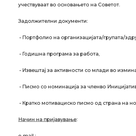
учествуваат во основањето на Советот.
Задолжителни документи:
• Портфолио на организацијата/групата/зд
• Годишна програма за работа,
• Извештај за активности со млади во измин
• Писмо со номинација за членво Иницијати
• Кратко мотивациско писмо од страна на н
Начин
на
пријавување
:
e-mail :