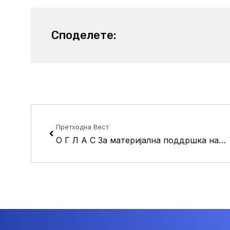
Споделете:
Prev
Претходна Вест
О Г Л А С За материјална поддршка на спортските клубови, спортските здруженија, спортски институции и спортски манифестации