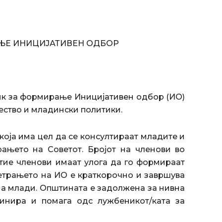
ЊЕ ИНИЦИЈАТИВЕН ОДБОР
ик за формирање Иницијативен одбор (ИО)
ество и младински политики.
оја има цел да се консултираат младите и
рањето на Советот. Бројот на членови во
тие членови имаат улога да го формираат
етрањето на ИО е краткорочно и завршува
на млади. Општината е задолжена за нивна
динира и помага одс лужбеникот/ката за