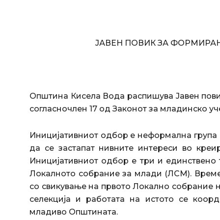
ЈАВЕН ПОВИК ЗА ФОРМИРА
Општина Кисела Вода распишува Јавен пов
согласночлен 17 од Законот за младинско уч
Иницијативниот одбор е неформална група к
да се застапат нивните интереси во креи
Иницијативниот одбор е три и единствено 
Локалното собрание за млади (ЛСМ). Врем
со свикување на првото Локално собрание 
селекција и работата на истото се коор
младиво Општината.