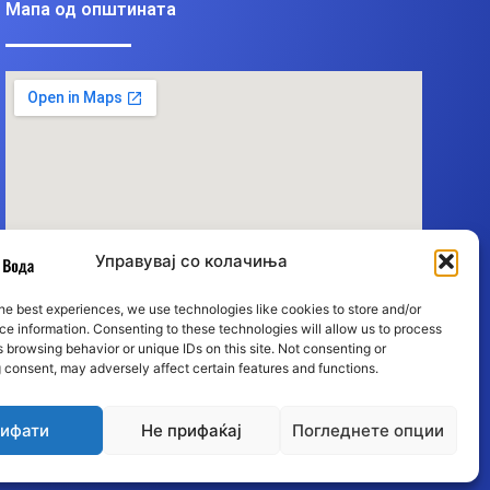
Мапа од општината
Управувај со колачиња
he best experiences, we use technologies like cookies to store and/or
e information. Consenting to these technologies will allow us to process
 browsing behavior or unique IDs on this site. Not consenting or
 consent, may adversely affect certain features and functions.
ифати
Не прифаќај
Погледнете опции