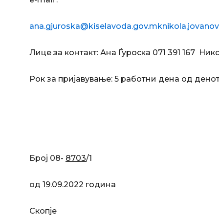
ana.gjuroska@kiselavoda.gov.mk
nikola.jovano
Лице за контакт: Ана Ѓуроска 071 391 167 Ни
Рок за пријавување: 5 работни дена од денот
Број 08-
8703
/
од 19.09.2022 година
Скопје