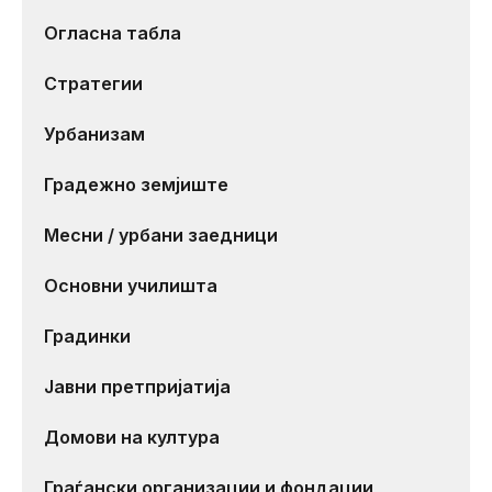
Огласна табла
Стратегии
Урбанизам
Градежно земјиште
Месни / урбани заедници
Основни училишта
Градинки
Јавни претпријатија
Домови на култура
Граѓански организации и фондации