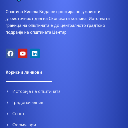
Општина Кисела Вода се простира во јужниот и
југоисточниот дел на Скопската котлина. Источната
граница на општината е до централното градтско
подрачје на општината Центар.
F
Y
L
a
o
i
c
u
n
e
t
k
Корисни линкови
b
u
e
o
b
d
o
e
i
Историја на општината
k
n
Градоначалник
Совет
Формулари