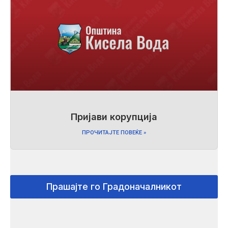
Пријави корупција
ПРОЧИТАЈТЕ ПОВЕЌЕ »
Прашајте го Градоначалникот