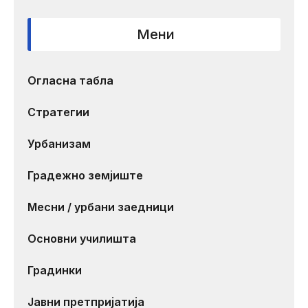
Мени
Огласна табла
Стратегии
Урбанизам
Градежно земјиште
Месни / урбани заедници
Основни училишта
Градинки
Јавни претпријатија