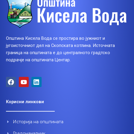
Општина Кисела Вода се простира во јужниот и
југоисточниот дел на Скопската котлина. Источната
граница на општината е до централното градтско
подрачје на општината Центар.
F
Y
L
a
o
i
c
u
n
e
t
k
Корисни линкови
b
u
e
o
b
d
o
e
i
Историја на општината
k
n
Градоначалник