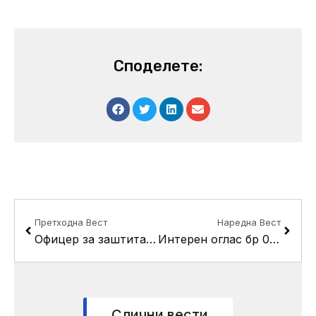
Споделете:
Prev
Next
Претходна Вест
Наредна Вест
Офицер за заштита на лични податоци
Интерен оглас бр 02/2023 Општина Кисела Вода
Слични вести