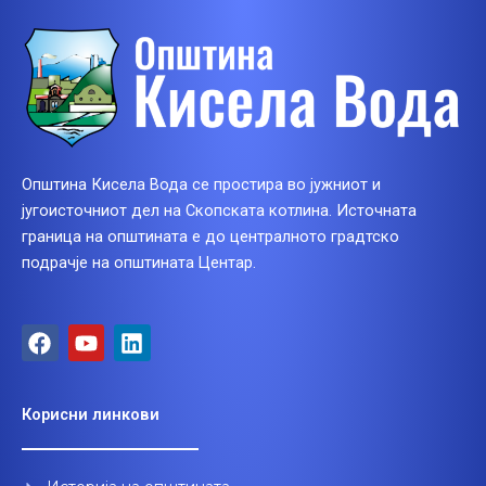
Општина Кисела Вода се простира во јужниот и
југоисточниот дел на Скопската котлина. Источната
граница на општината е до централното градтско
подрачје на општината Центар.
F
Y
L
a
o
i
c
u
n
e
t
k
Корисни линкови
b
u
e
o
b
d
o
e
i