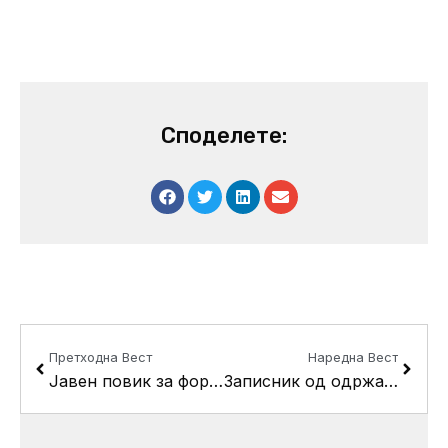
Споделете:
Prev
Next
Претходна Вест
Наредна Вест
Јавен повик за формирање на иницијативен одбор
Записник од одржан состанок на Комисија за селекција за избор на членови во управен одбор и надзорен одбор за контрола на материјално-финансиско работење на Јавното претпријатие за стопанисување со спортски сали и спортски објекти Кисела Вода КВ Скопје