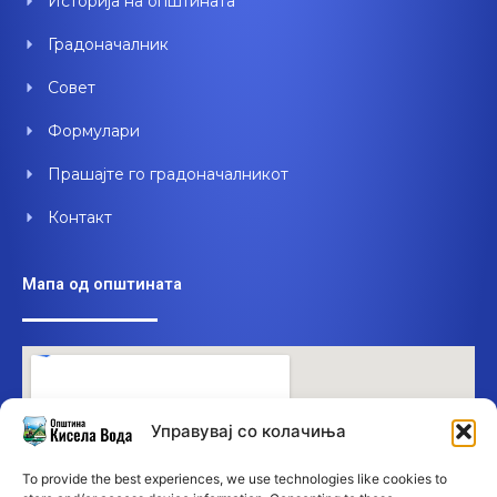
Историја на општината
k
n
Градоначалник
Совет
Формулари
Прашајте го градоначалникот
Контакт
Мапа од општината
Управувај со колачиња
To provide the best experiences, we use technologies like cookies to