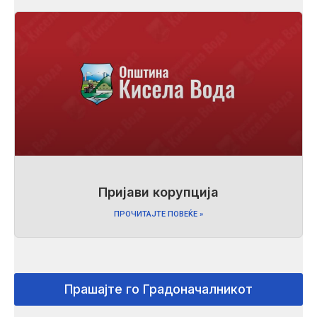
Пријави корупција
ПРОЧИТАЈТЕ ПОВЕЌЕ »
Прашајте го Градоначалникот