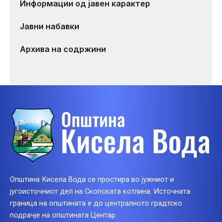
Информации од јавен карактер
Јавни набавки
Архива на содржини
Општина Кисела Вода се простира во јужниот и
југоисточниот дел на Скопската котлина. Источната
граница на општината е до централното градтско
подрачје на општината Центар.