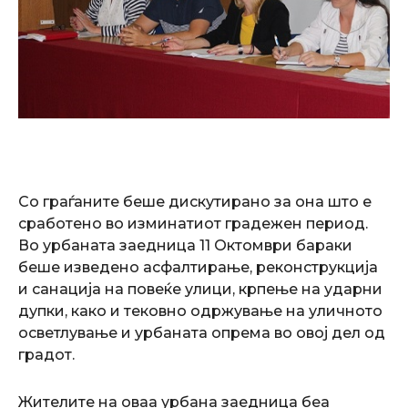
Со граѓаните беше дискутирано за она што е
сработено во изминатиот градежен период.
Во урбаната заедница 11 Октомври бараки
беше изведено асфалтирање, реконструкција
и санација на повеќе улици, крпење на ударни
дупки, како и тековно одржување на уличното
осветлување и урбаната опрема во овој дел од
градот.
Жителите на оваа урбана заедница беа