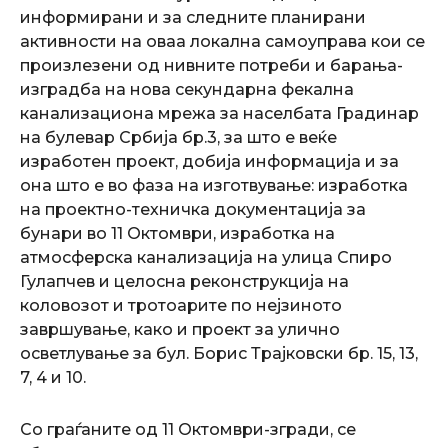
информирани и за следните планирани
активности на оваа локална самоуправа кои се
произлезени од нивните потреби и барања-
изградба на нова секундарна фекална
канализациона мрежа за населбата Градинар
на булевар Србија бр.3, за што е веќе
изработен проект, добија информација и за
она што е во фаза на изготвување: изработка
на проектно-техничка документација за
бунари во 11 Октомври, изработка на
атмосферска канализација на улица Спиро
Гулапчев и целосна реконструкција на
коловозот и тротоарите по нејзиното
завршување, како и проект за улично
осветлување за бул. Борис Трајковски бр. 15, 13,
7, 4 и 10.
Со граѓаните од 11 Октомври-згради, се