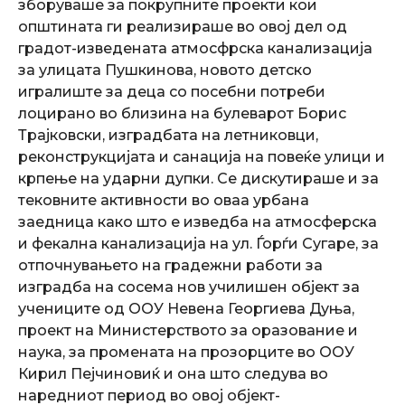
зборуваше за покрупните проекти кои
општината ги реализираше во овој дел од
градот-изведената атмосфрска канализација
за улицата Пушкинова, новото детско
игралиште за деца со посебни потреби
лоцирано во близина на булеварот Борис
Трајковски, изградбата на летниковци,
реконструкцијата и санација на повеќе улици и
крпење на ударни дупки. Се дискутираше и за
тековните активности во оваа урбана
заедница како што е изведба на атмосферска
и фекална канализација на ул. Ѓорѓи Сугаре, за
отпочнувањето на градежни работи за
изградба на сосема нов училишен објект за
учениците од ООУ Невена Георгиева Дуња,
проект на Министерството за оразование и
наука, за промената на прозорците во ООУ
Кирил Пејчиновиќ и она што следува во
наредниот период во овој објект-