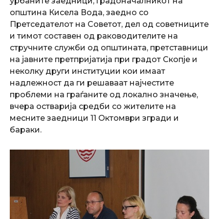
урбаните заедници, градоначалникот на
општина Кисела Вода, заедно со
Претседателот на Советот, дел од советниците
и тимот составен од раководителите на
стручните служби од општината, претставници
на јавните претпријатија при градот Скопје и
неколку други институции кои имаат
надлежност да ги решаваат најчестите
проблеми на граѓаните од локално значење,
вчера остварија средби со жителите на
месните заедници 11 Октомври згради и
бараки.