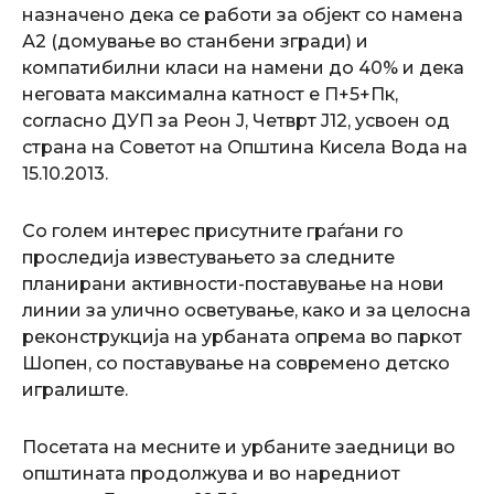
назначено дека се работи за објект со намена
А2 (домување во станбени згради) и
компатибилни класи на намени до 40% и дека
неговата максимална катност е П+5+Пк,
согласно ДУП за Реон Ј, Четврт Ј12, усвоен од
страна на Советот на Општина Кисела Вода на
15.10.2013.
Со голем интерес присутните граѓани го
проследија известувањето за следните
планирани активности-поставување на нови
линии за улично осветување, како и за целосна
реконструкција на урбаната опрема во паркот
Шопен, со поставување на современо детско
игралиште.
Посетата на месните и урбаните заедници во
општината продолжува и во наредниот