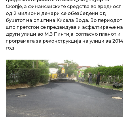
Скопје, а финанскиските средства во вредност
од 2 милиони денари се обезбедени од
буџетот на општина Кисела Вода.
Во периодот
што претстои се предвидува и асфалтирање на
други улици во M.З Пинтија, согпасно планот и
програмата за реконструкција на улици за 2014
год.