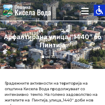
Skip
to
content
Асфалтирана улица “1440” во
Пинтија
мај 30, 2014
Градежните активности на територија на
општина Кисела Вода продолжуваат со
интензивно темпо. На големо задоволство на
жителите на Пинтија, улица„1440“ доби нов