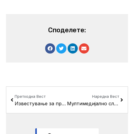
Споделете:
Prev
Next
Претходна Вест
Наредна Вест
Известување за промена на локација за настан
Мултимедијално случување за основците од општина Кисела Вода