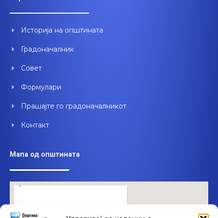
b
u
e
o
b
d
o
e
i
Историја на општината
k
n
Градоначалник
Совет
Формулари
Прашајте го градоначалникот
Контакт
Мапа од општината