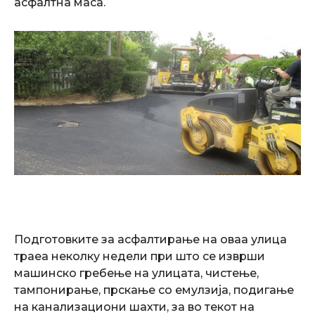
асфалтна маса.
Подготовките за асфалтирање на оваа улица
траеа неколку недели при што се изврши
машинско гребење на улицата, чистење,
тампонирање, прскање со емулзија, подигање
на канализациони шахти, за во текот на