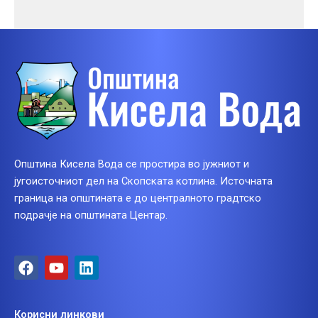
Општина Кисела Вода се простира во јужниот и
југоисточниот дел на Скопската котлина. Источната
граница на општината е до централното градтско
подрачје на општината Центар.
F
Y
L
a
o
i
c
u
n
e
t
k
Корисни линкови