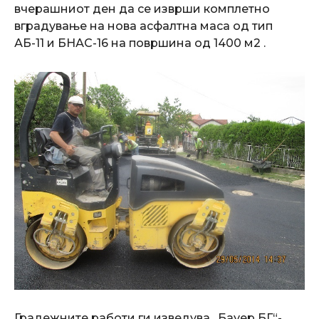
вчерашниот ден да се изврши комплетно
вградување на нова асфалтна маса од тип
АБ-11 и БНАС-16 на површина од 1400 м2 .
Градежните работи ги изведува „Бауер БГ“-