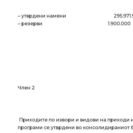
– утврдени намени 295.971.94
– резерви 1.900.000 де
Член 2
Приходите по извори и видови на приходи 
програми се утврдени во консолидираниот б