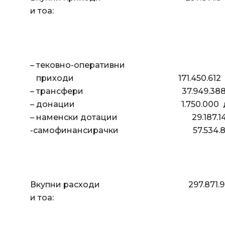
и тоа:
– тековно-оперативни
приходи 171.450.612
– трансфери 37.949.388 д
– донации 1.750.000 
– наменски дотации 29.187.
-самофинансирачки 57.534
Вкупни расходи 297.871.9
и тоа: