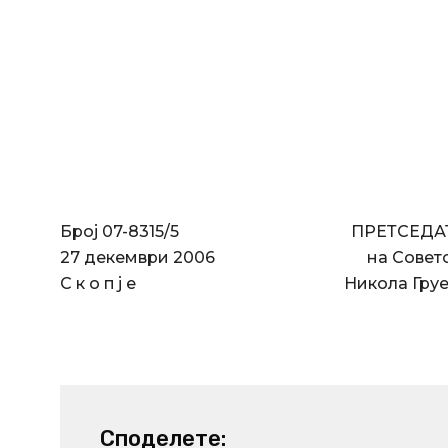
Број 07-8315/5 ПРЕТСЕДАТ
27 декември 2006 на Советот на 
С к о п ј е Никола Груев 
Споделете: