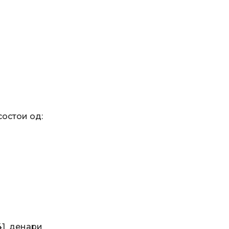
состои од:
1 денари