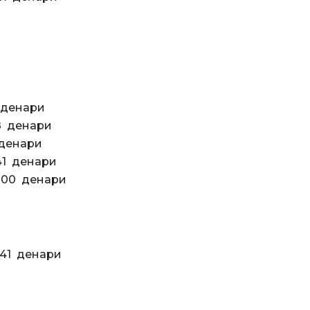
 денари
енари
денари
141 денари
.800 денари
41 денари