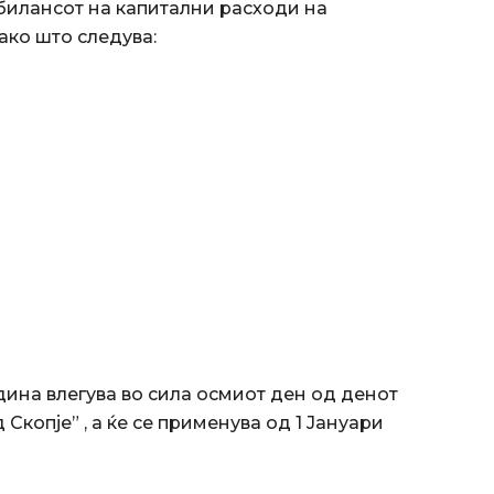
билансот на капитални расходи на
ако што следува:
дина влегува во сила осмиот ден од денот
Скопје” , а ќе се применува од 1 Јануари