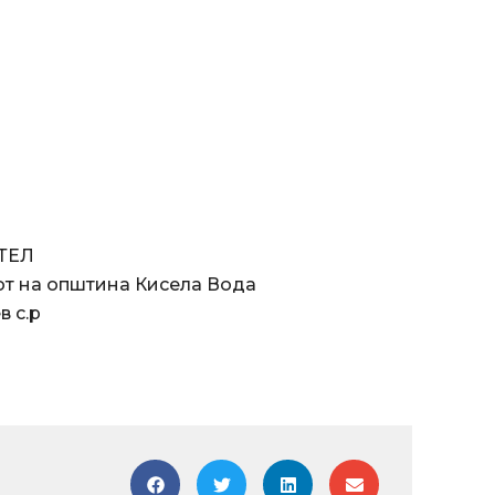
ЕЛ
општина Кисела Вода
с.р