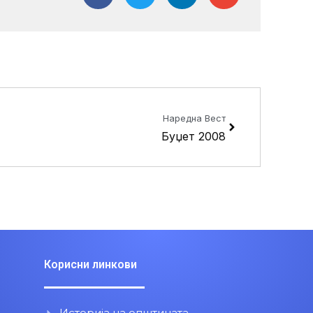
Next
Наредна Вест
Буџет 2008
Корисни линкови
Историја на општината