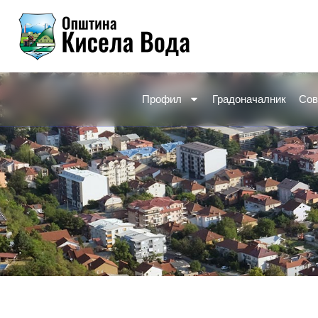
Skip
to
content
Профил
Градоначалник
Сов