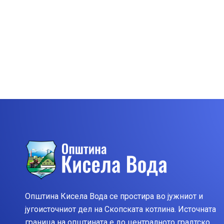
Општина Кисела Вода се простира во јужниот и
југоисточниот дел на Скопската котлина. Источната
граница на општината е до централното градтско