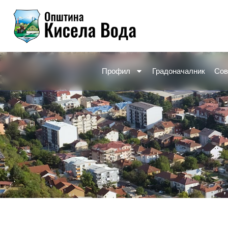
Skip
to
content
Профил
Градоначалник
Сов