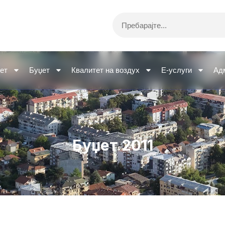
Search
ет
Буџет
Квалитет на воздух
Е-услуги
Ад
Буџет 2011