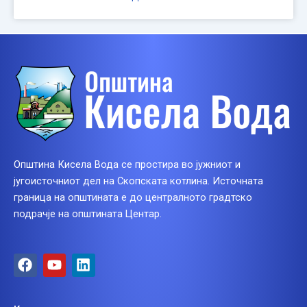
Општина Кисела Вода се простира во јужниот и
југоисточниот дел на Скопската котлина. Источната
граница на општината е до централното градтско
подрачје на општината Центар.
F
Y
L
a
o
i
c
u
n
e
t
k