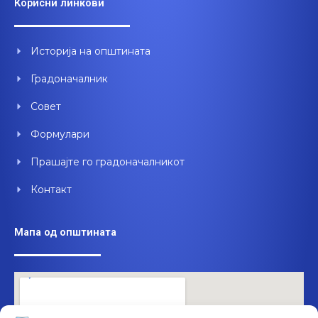
Корисни линкови
b
u
e
o
b
d
o
e
i
Историја на општината
k
n
Градоначалник
Совет
Формулари
Прашајте го градоначалникот
Контакт
Мапа од општината