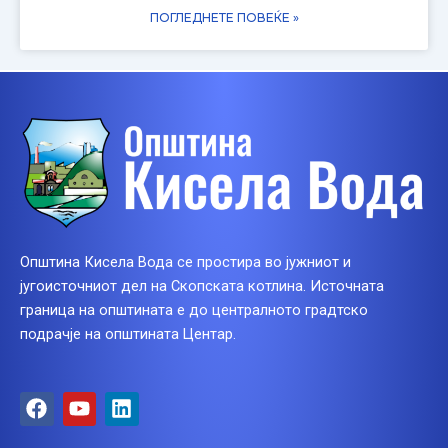
ПОГЛЕДНЕТЕ ПОВЕЌЕ »
Општина Кисела Вода се простира во јужниот и
југоисточниот дел на Скопската котлина. Источната
граница на општината е до централното градтско
подрачје на општината Центар.
F
Y
L
a
o
i
c
u
n