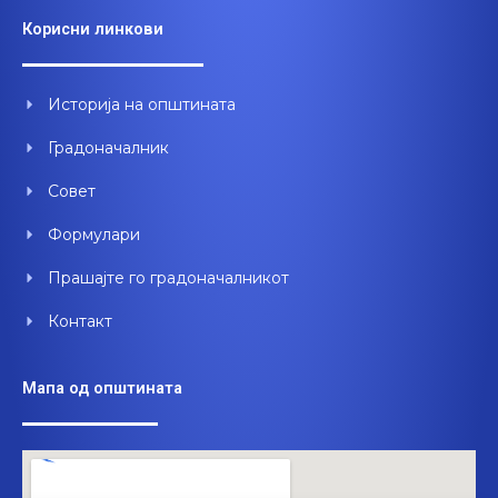
e
t
k
Корисни линкови
b
u
e
o
b
d
o
e
i
Историја на општината
k
n
Градоначалник
Совет
Формулари
Прашајте го градоначалникот
Контакт
Мапа од општината