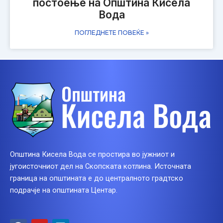
постоење на Општина Кисела
Вода
ПОГЛЕДНЕТЕ ПОВЕЌЕ »
Општина Кисела Вода се простира во јужниот и
југоисточниот дел на Скопската котлина. Источната
граница на општината е до централното градтско
подрачје на општината Центар.