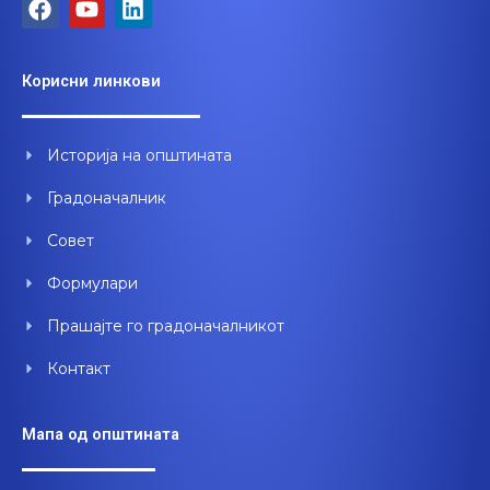
F
Y
L
a
o
i
c
u
n
e
t
k
Корисни линкови
b
u
e
o
b
d
o
e
i
Историја на општината
k
n
Градоначалник
Совет
Формулари
Прашајте го градоначалникот
Контакт
Мапа од општината