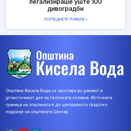
легализираше уште 100
дивоградби
ПОГЛЕДНЕТЕ ПОВЕЌЕ »
Општина Кисела Вода се простира во јужниот и
југоисточниот дел на Скопската котлина. Источната
граница на општината е до централното градтско
подрачје на општината Центар.