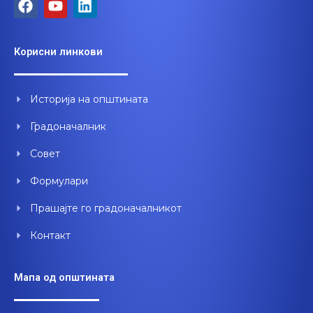
F
Y
L
a
o
i
c
u
n
e
t
k
Корисни линкови
b
u
e
o
b
d
o
e
i
Историја на општината
k
n
Градоначалник
Совет
Формулари
Прашајте го градоначалникот
Контакт
Мапа од општината