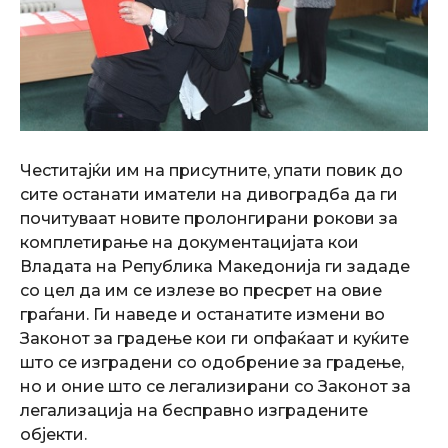
Честитајќи им на присутните, упати повик до
сите останати иматели на дивоградба да ги
почитуваат новите пролонгирани рокови за
комплетирање на документацијата кои
Владата на Република Македонија ги зададе
со цел да им се излезе во пресрет на овие
граѓани. Ги наведе и останатите измени во
Законот за градење кои ги опфаќаат и куќите
што се изградени со одобрение за градење,
но и оние што се легализирани со Законот за
легализација на бесправно изградените
објекти.