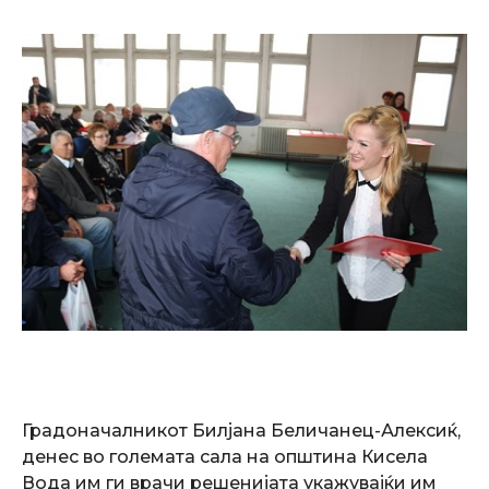
Градоначалникот Билјана Беличанец-Алексиќ,
денес во големата сала на општина Кисела
Вода им ги врачи решенијата укажувајќи им