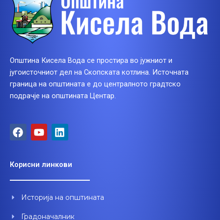
Општина Кисела Вода се простира во јужниот и
југоисточниот дел на Скопската котлина. Источната
граница на општината е до централното градтско
подрачје на општината Центар.
F
Y
L
a
o
i
c
u
n
e
t
k
Корисни линкови
b
u
e
o
b
d
o
e
i
Историја на општината
k
n
Градоначалник