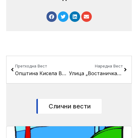
Prev
Next
Претходна Вест
Наредна Вест
Општина Кисела Вода го одбележа Националниот ден на Унгарците
Улица „Востаничка“ кај Рептил Маркет во општина Кисела Вода без струја
Слични вести