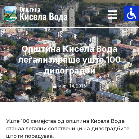
Skip
to
content
Општина Кисела Вода
легализираше уште 100
дивоградби
март 14, 2016
Уште 100 семејства од општина Кисела Вода
станаа легални сопственици на дивоградбите
што ги поседуваа.