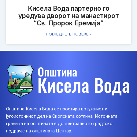
Кисела Вода партерно го
уредува двoрот на манастирот
“Св. Пророк Еремијa”
ПОГЛЕДНЕТЕ ПОВЕЌЕ »
Општина Кисела Вода се простира во јужниот и
југоисточниот дел на Скопската котлина. Источната
граница на општината е до централното градтско
подрачје на општината Центар.