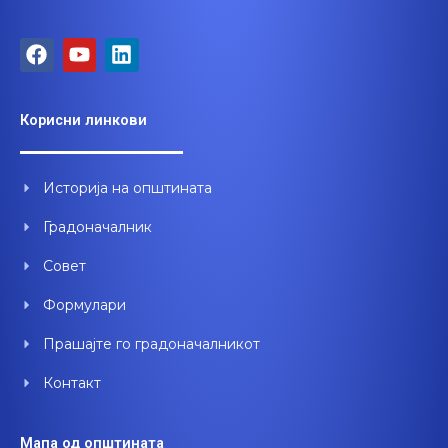
F
Y
L
a
o
i
c
u
n
e
t
k
Корисни линкови
b
u
e
o
b
d
o
e
i
Историја на општината
k
n
Градоначалник
Совет
Формулари
Прашајте го градоначалникот
Контакт
Мапа од општината