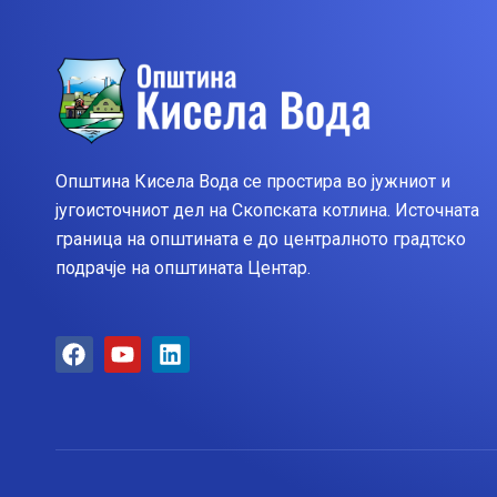
Општина Кисела Вода се простира во јужниот и
југоисточниот дел на Скопската котлина. Источната
граница на општината е до централното градтско
подрачје на општината Центар.
F
Y
L
a
o
i
c
u
n
e
t
k
b
u
e
o
b
d
o
e
i