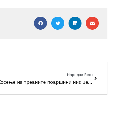
Next
Наредна Вест
Косење на тревните површини низ цела општина Кисела Вода