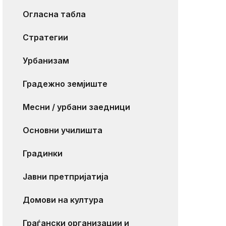
Огласна табла
Стратегии
Урбанизам
Градежно земјиште
Месни / урбани заедници
Основни училишта
Градинки
Јавни претпријатија
Домови на култура
Граѓански организации и