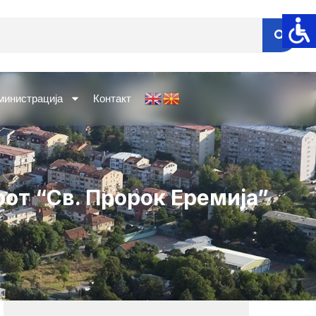
министрација
Контакт
от “Св. Пророк Еремијa”