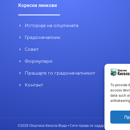
Корисни линкови
Историја на општината
Градоначалник
Совет
Формулари
Прашајте го градоначалникот
Контакт
To provide t
access devic
data such as
withdrawing
Пр
©2026 Општина Кисела Вода • Сите права се заддржани