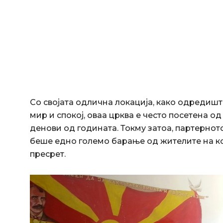
Со својата одлична локација, како одредишт
мир и спокој, оваа црква е често посетена од
денови од годината. Токму затоа, партернот
беше едно големо барање од жителите на к
пресрет.