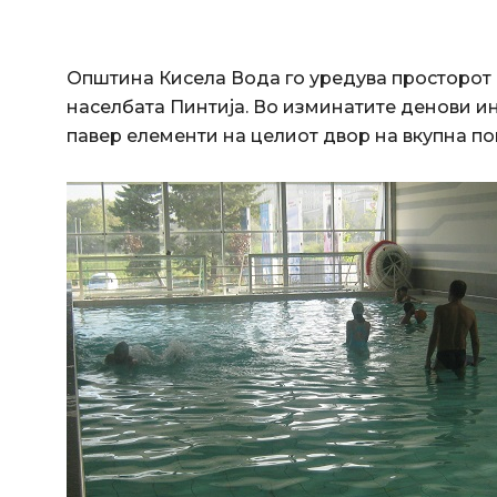
Општина Кисела Вода го уредува просторот 
населбата Пинтија. Во изминатите денови и
павер елементи на целиот двор на вкупна по