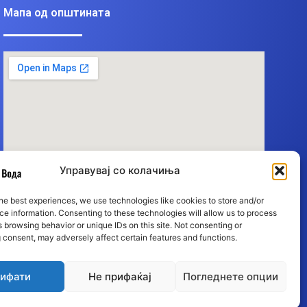
Мапа од општината
Управувај со колачиња
he best experiences, we use technologies like cookies to store and/or
e information. Consenting to these technologies will allow us to process
 browsing behavior or unique IDs on this site. Not consenting or
 consent, may adversely affect certain features and functions.
ифати
Не прифаќај
Погледнете опции