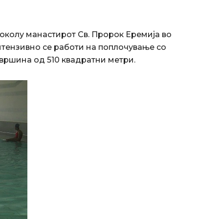
околу манастирот Св. Пророк Еремија во
нтензивно се работи на поплочување со
вршина од 510 квадратни метри.