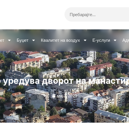
Search
ет
Буџет
Квалитет на воздух
Е-услуги
Ад
о уредува двoрот на манастир
мај 3, 2023