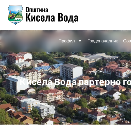
Skip
to
content
Профил
Градоначалник
Сов
Кисела Вода партерно г