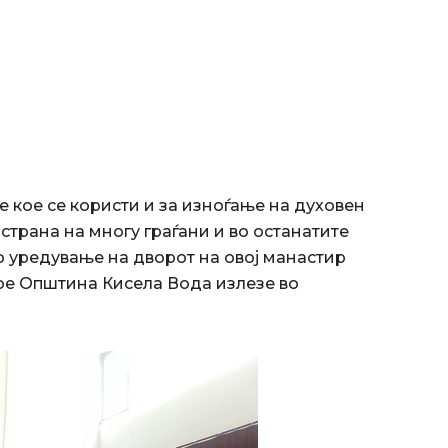
е кое се користи и за изноѓање на духовен
 страна на многу граѓани и во останатите
о уредување на дворот на овој манастир
ое Општина Кисела Вода излезе во