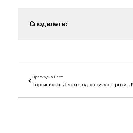
Споделете:
Prev
Претходна Вест
Ѓорѓиевски: Децата од социјален ризик ќе добијат бесплатно летување