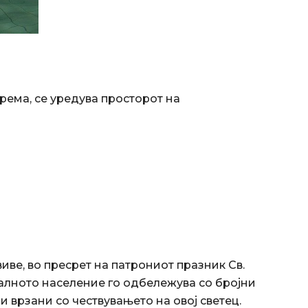
према, се уредува просторот на
ве, во пресрет на патрониот празник Св.
локалното население го одбележува со бројни
 врзани со чествувањето на овој светец.