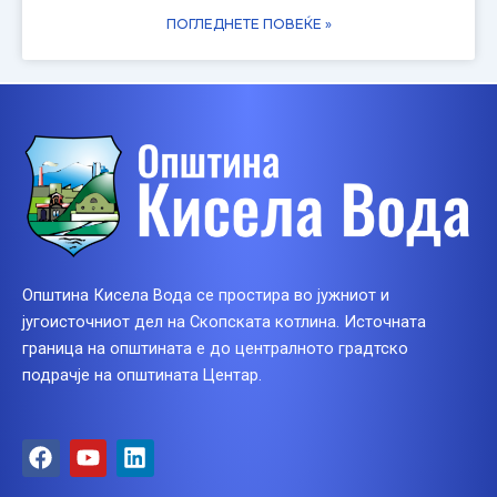
ПОГЛЕДНЕТЕ ПОВЕЌЕ »
Општина Кисела Вода се простира во јужниот и
југоисточниот дел на Скопската котлина. Источната
граница на општината е до централното градтско
подрачје на општината Центар.
F
Y
L
a
o
i
c
u
n