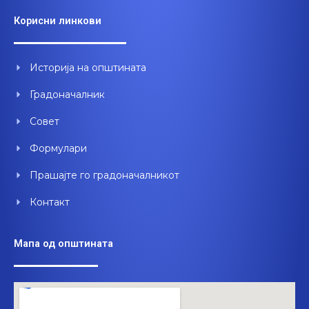
e
t
k
Корисни линкови
b
u
e
o
b
d
o
e
i
Историја на општината
k
n
Градоначалник
Совет
Формулари
Прашајте го градоначалникот
Контакт
Мапа од општината