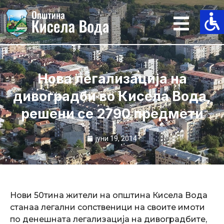
Skip
to
content
Нова легализација на
дивоградби во Кисела Вода,
решени се 2790 предмети
јуни 19, 2014
Нови 50тина жители на општина Кисела Вода
станаа легални сопственици на своите имоти
по денешната легализација на дивоградбите,