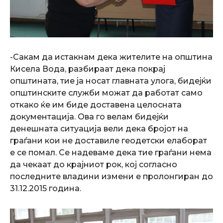
-Сакам да истакнам дека жителите на општина
Кисела Вода, разбираат дека покрај
општината, тие ја носат главната улога, бидејќи
општинските служби можат да работат само
откако ќе им биде доставена целосната
документација. Ова го велам бидејќи
денешната ситуација вели дека бројот на
граѓани кои не доставиле геодетски елаборат
е се помал. Се надеваме дека тие граѓани нема
да чекаат до крајниот рок, кој согласно
последните владини измени е пролонгиран до
31.12.2015 година.