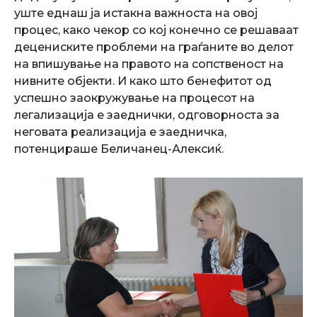
уште еднаш ја истакна важноста на овој
процес, како чекор со кој конечно се решаваат
децениските проблеми на граѓаните во делот
на впишување на правото на сопственост на
нивните објекти. И како што бенефитот од
успешно заокружување на процесот на
легализација е заеднички, одговорноста за
неговата реализација е заедничка,
потенцираше Беличанец-Алексиќ.