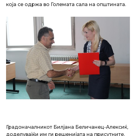
која се одржа во Големата сала на општината.
Градоначалникот Билјана Беличанец-Алексиќ,
доделувајќи им ги решенијата на присутните,