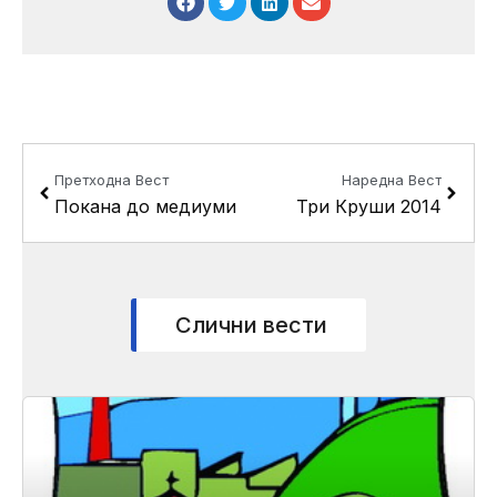
Prev
Next
Претходна Вест
Наредна Вест
Покана до медиуми
Три Круши 2014
Слични вести