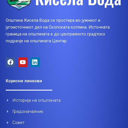
Општина Кисела Вода се простира во јужниот и
југоисточниот дел на Скопската котлина. Источната
граница на општината е до централното градтско
подрачје на општината Центар.
F
Y
L
a
o
i
c
u
n
e
t
k
Корисни линкови
b
u
e
o
b
d
o
e
i
Историја на општината
k
n
Градоначалник
Совет