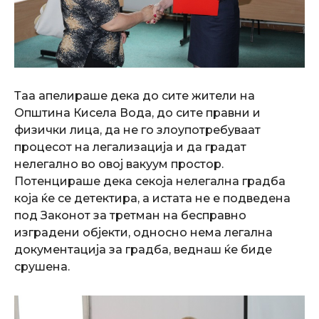
Таа апелираше дека до сите жители на
Општина Кисела Вода, до сите правни и
физички лица, да не го злоупотребуваат
процесот на легализација и да градат
нелегално во овој вакуум простор.
Потенцираше дека секоја нелегална градба
која ќе се детектира, а истата не е подведена
под Законот за третман на бесправно
изградени објекти, односно нема легална
документација за градба, веднаш ќе биде
срушена.