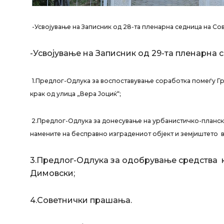
-Усвојување на Записник од 28-та пленарна седница на Сов
-Усвојување на Записник од 29-та пленарна 
1.Предлог-Одлука за воспоставување соработка помеѓу Гр
крак од улица „Вера Јоциќ“;
2.Предлог-Одлука за донесување на урбанистичко-планска
намените на бесправно изградениот објект и земјиштето в
3.Предлог-Одлука за одобрување средства 
Димовски;
4.Советнички прашања.