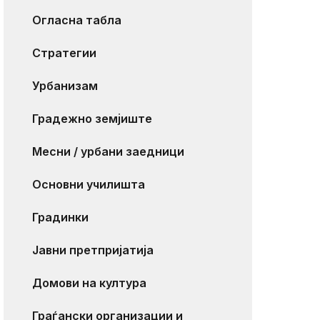
Огласна табла
Стратегии
Урбанизам
Градежно земјиште
Месни / урбани заедници
Основни училишта
Градинки
Јавни претпријатија
Домови на култура
Граѓански организации и