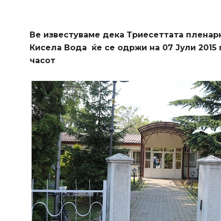
Ве известуваме дека
Триесеттата пленар
Кисела Вода
ќе се одржи на
07 Јули
201
5
часот