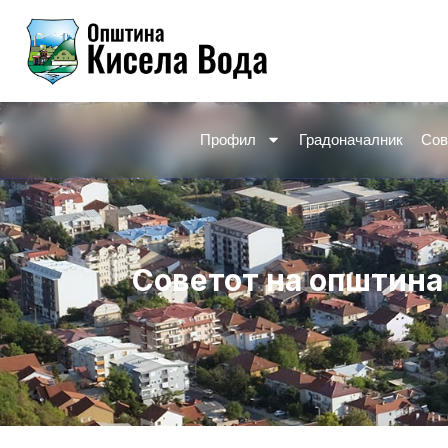
Skip
to
content
Профил
Градоначалник
Сов
Советот на општина 