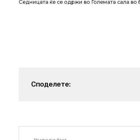
Седницата ќе се одржи во Големата сала во б
Споделете:
Prev
Претходна Вест