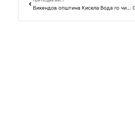
Викендов општина Кисела Вода го чисти коритото на Маркова Река