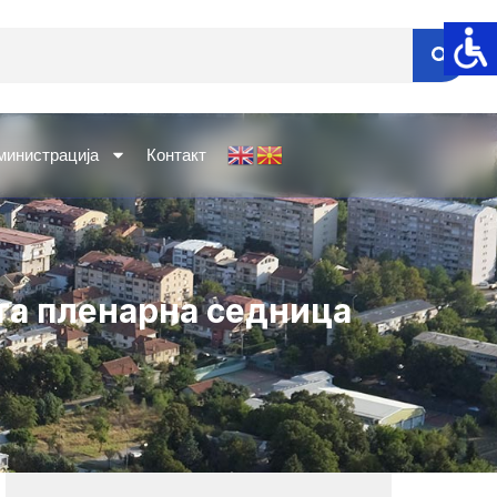
министрација
Контакт
-та пленарна седница