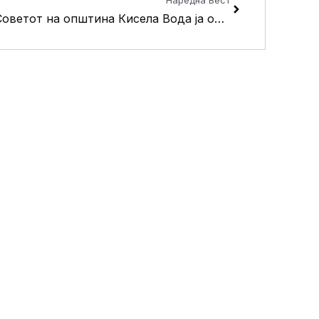
Советот на општина Кисела Вода ја одржa 30-та пленарна седница