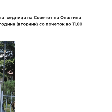
на
седница на Советот на Општина
година (
вторник
)
со
почеток во 1
1
,00