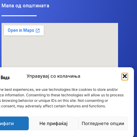
Мапа од општината
Управувај со колачиња
he best experiences, we use technologies like cookies to store and/or
e information. Consenting to these technologies will allow us to process
 browsing behavior or unique IDs on this site. Not consenting or
 consent, may adversely affect certain features and functions.
ифати
Не прифаќај
Погледнете опции