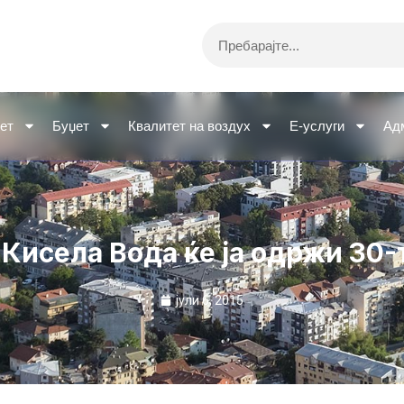
Search
ет
Буџет
Квалитет на воздух
Е-услуги
Ад
Кисела Вода ќе ја одржи 30
јули 6, 2015