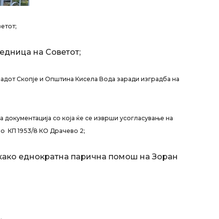
етот;
седница на Советот;
адот Скопје и Oпштина Кисела Вода заради изградба на
 документација со која ќе се изврши усогласување на
о КП 1953/8 КО Драчево 2;
како еднократна парична помош на Зоран