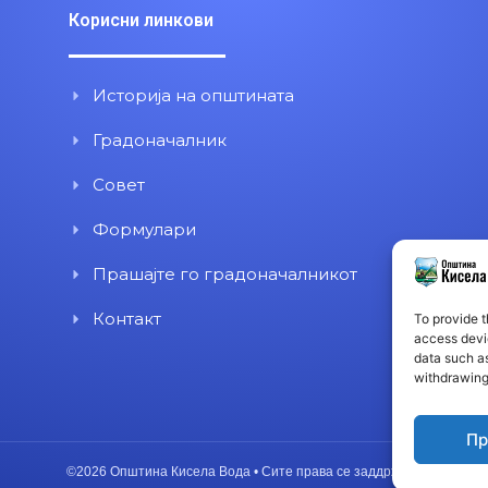
Корисни линкови
Историја на општината
Градоначалник
Совет
Формулари
Прашајте го градоначалникот
Контакт
To provide t
access devic
data such as
withdrawing
Пр
©2026 Општина Кисела Вода • Сите права се заддржани