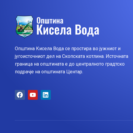
Општина Кисела Вода се простира во јужниот и
југоисточниот дел на Скопската котлина. Источната
граница на општината е до централното градтско
подрачје на општината Центар.
F
Y
L
a
o
i
c
u
n
e
t
k
b
u
e
o
b
d
o
e
i