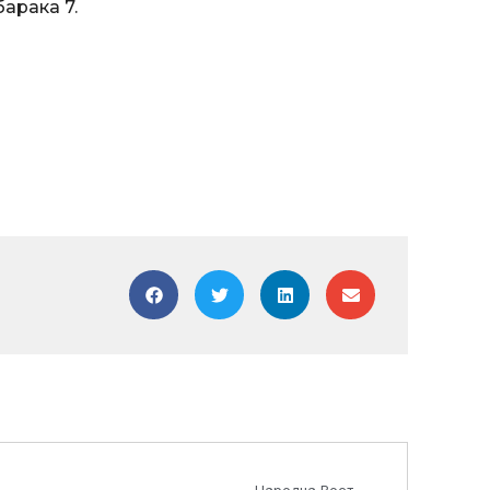
арака 7.
Next
Наредна Вест