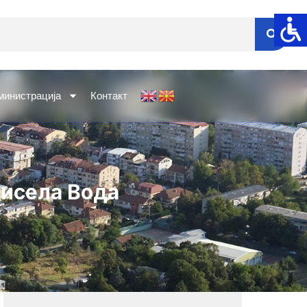
министрација
Контакт
Кисела Вода