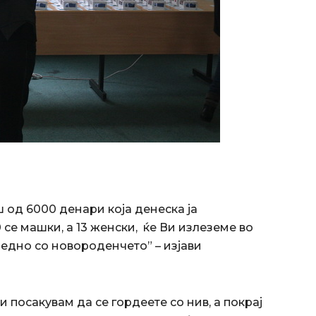
 од 6000 денари која денеска ја
се машки, а 13 женски, ќе Ви излеземе во
аедно со новороденчето” – изјави
Ви посакувам да се гордеете со нив, а покрај