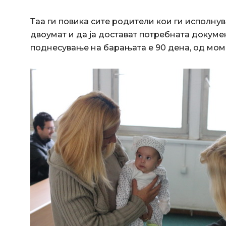
Таа ги повика сите родители кои ги исполну
двоумат и да ја достават потребната докуме
поднесување на барањата е 90 дена, од моме