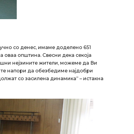
учно со денес, имаме доделено 651
а оваа општина. Свесни дека секоја
ешни нејзините жители, можеме да Ви
ите напори да обезбедиме најдобри
одолжат со засилена динамика” – истакна