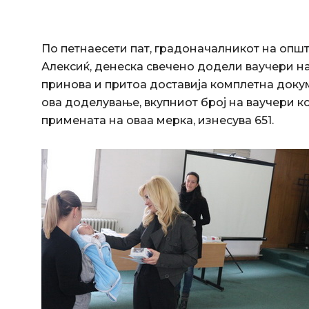
По петнаесети пат, градоначалникот на опш
Алексиќ, денеска свечено додели ваучери на
принова и притоа доставија комплетна доку
ова доделување, вкупниот број на ваучери к
примената на оваа мерка, изнесува 651.