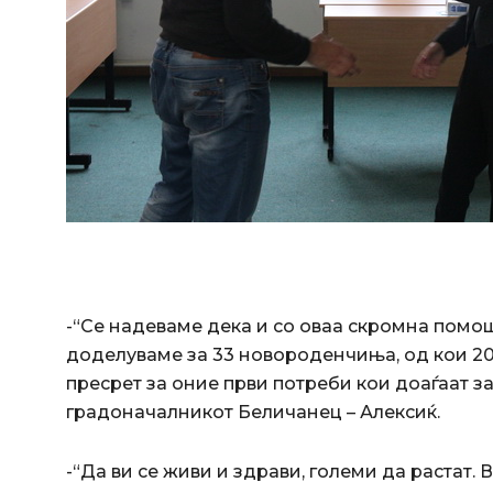
-“Се надеваме дека и со оваа скромна помош
доделуваме за 33 новороденчиња, од кои 20 
пресрет за оние први потреби кои доаѓаат з
градоначалникот Беличанец – Алексиќ.
-“Да ви се живи и здрави, големи да растат. 