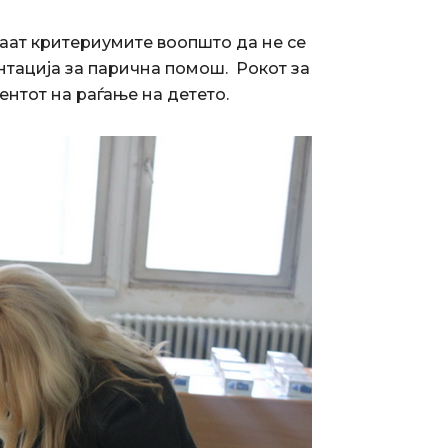
ваат критериумите воопшто да не се
нтација за парична помош. Рокот за
нтот на раѓање на детето.