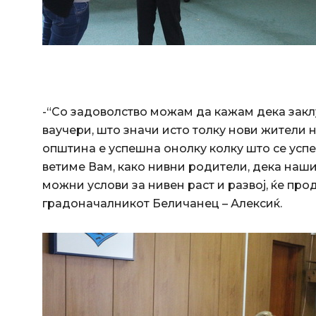
-“Со задоволство можам да кажам дека закл
ваучери, што значи исто толку нови жители н
општина е успешна онолку колку што се усп
ветиме Вам, како нивни родители, дека наш
можни услови за нивен раст и развој, ќе пр
градоначалникот Беличанец – Алексиќ.