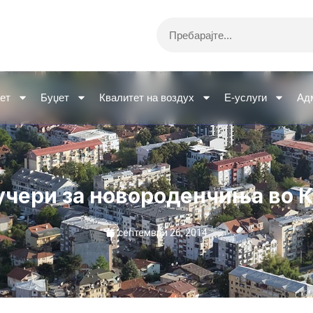
Search
ет
Буџет
Квалитет на воздух
Е-услуги
Ад
учери за новороденчиња во 
септември 26, 2014