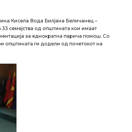
тина Кисела Вода Билјана Беличанец –
 33 семејства од општината кои имаат
ментација за еднократна парича помош. Со
ои општината ги додели од почетокот на