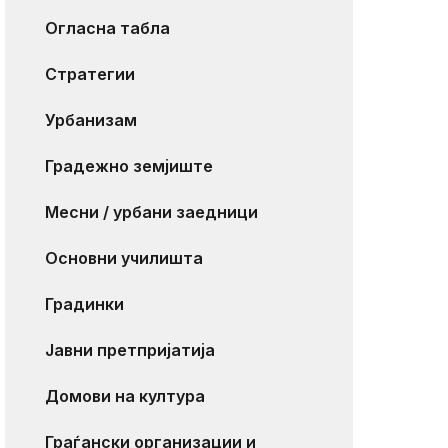
Огласна табла
Стратегии
Урбанизам
Градежно земјиште
Месни / урбани заедници
Основни училишта
Градинки
Јавни претпријатија
Домови на култура
Граѓански организации и