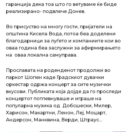
гаранција дека тоа што го ветуваме ќе биде
реализирано- подвлече Донев.
Во присуство на многу гости, пријатели на
општина Кисела Вода, потоа беа доделени
благодарници за луѓето и компаниите кои во
оваа година беа заслужни за афирмирањето
на оваа локална самуправа.
Прославата на роденденот продолжи во
паркот Шопен каде Градскиот дувачки
оркестар одржа концерт за сите музички
вкусови. Публиката која дојде да го проследи
концертот потпевнуваше и играше на
популарна музика од Добсшески, Милер,
Харисон, Макартни, Ленон, Леј, Моцарт,
Андерсон, Манквина, Верди, Штраус…