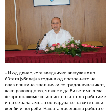
– И од денес, кога заеднички влегуваме во
60тата јубилејна година од постоењето на
оваа општина, заеднички со градоначалникот,
како раководство, можеме да Ви ветиме дека
ќе продолжиме со ист интензитет да работиме
и да се залагаме за остварување на сите ваши
желби и потреби. Нашата досегашна работа е