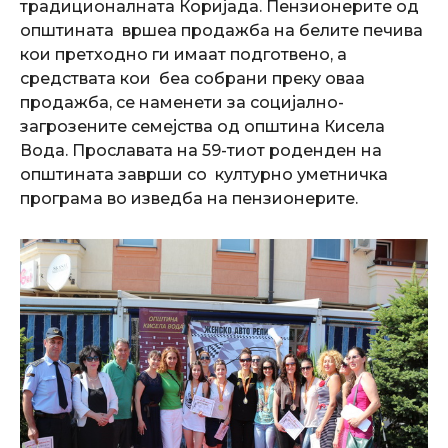
традиционалната Коријада. Пензионерите од
општината вршеа продажба на белите печива
кои претходно ги имаат подготвено, а
средствата кои беа собрани преку оваа
продажба, се наменети за социјално-
загрозените семејства од општина Кисела
Вода. Прославата на 59-тиот роденден на
општината заврши со културно уметничка
програма во изведба на пензионерите.