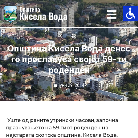
Skip
to
content
Општина Кисела Вода денес
го прославува својот 59-ти
роденден
јуни 29, 2014
Уште од раните утрински часови, започна
празнувањето на 59-тиот роденден на
најстарата скопска општина, Кисела Вода.