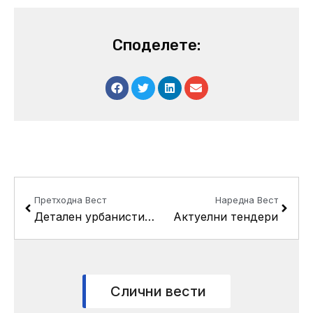
Споделете:
Prev
Next
Претходна Вест
Наредна Вест
Детален урбанистички план за нас. 11-ти октомври МЗ – 65(тврда градба), блок 2, КО Кисела Вода 1
Актуелни тендери
Слични вести