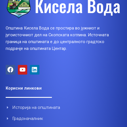
Општина Кисела Вода се простира во јужниот и
југоисточниот дел на Скопската котлина. Источната
граница на општината е до централното градтско
подрачје на општината Центар.
F
Y
L
a
o
i
c
u
n
e
t
k
Корисни линкови
b
u
e
o
b
d
o
e
i
Историја на општината
k
n
Градоначалник