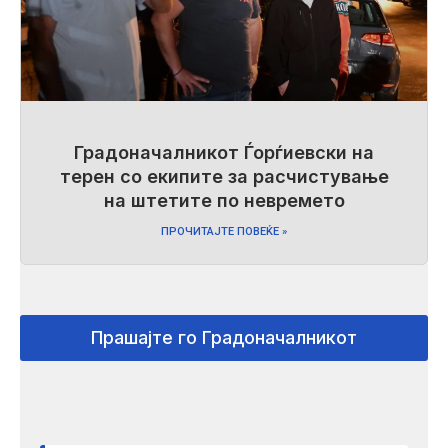
Градоначалникот Ѓорѓиевски на
терен со екипите за расчистување
на штетите по невремето
ПРОЧИТАЈТЕ ПОВЕЌЕ »
Прашајте го Градоначалникот