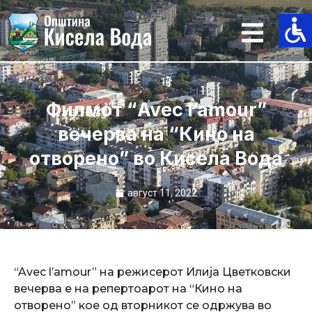
Skip
to
content
Филмот “Avec l’amour”
вечерва на “Кино на
отворено” во Кисела Вода
август 11, 2022
“Avec l’amour” на режисерот Илија Цветковски
вечерва е на репертоарот на “Кино на
отворено” кое од вторникот се одржува во