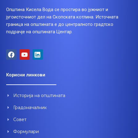
Општина Кисела Вода се простира во јужниот и
југоисточниот дел на Скопската котлина. Источната
граница на општината е до централното градтско
подрачје на општината Центар.
F
Y
L
a
o
i
c
u
n
e
t
k
Корисни линкови
b
u
e
o
b
d
o
e
i
Историја на општината
k
n
Градоначалник
Совет
Формулари