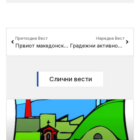
Prev
Next
Претходна Вест
Наредна Вест
Првиот македонски филм за деца „Стела“ вечерва на “Кино на отворено” во Кисела Вода
Градежни активности во Пинтија, санација на улицата “Саса”
Слични вести