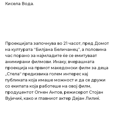
Кисела Вода.
Проекцијата започнува во 21 часот, пред Домот
на културата “Билјана Беличанец”, а половина
час порано за најмладите ќе се емитуваат
анимирани филмови. Инаку, вчерашната
проекција на првиот македонски филм за деца
„Стела“ предизвика голем интерес кај
публиката која имаше можност и да се дружи
со екипата која работеше на овој филм,
продуцентот Огнен Антов, режисерот Стојан
Вујичиќ, како и главниот актер Дејан Лилиќ.