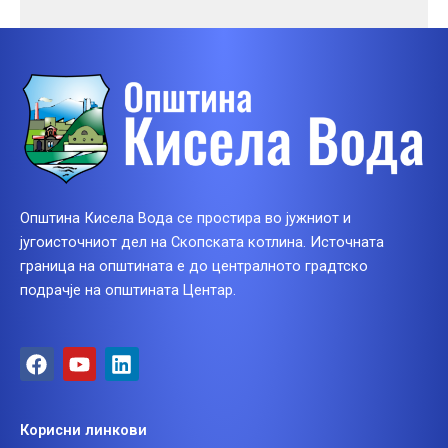
Општина Кисела Вода се простира во јужниот и
југоисточниот дел на Скопската котлина. Источната
граница на општината е до централното градтско
подрачје на општината Центар.
F
Y
L
a
o
i
c
u
n
e
t
k
Корисни линкови
b
u
e