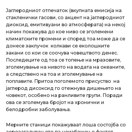
Јаглеродниот отпечаток (вкупната емисија на
стакленички гасови, со акцент на јаглеродниот
диоксид, емитивуани во атмосферата) на некој
начин покажува до кое ниво се зголемени
климатските промени и според тоа може да се
донесе заклучок колкави се еколошките
закани со кои се соочува човештвото денес.
Последеците од тоа се топење на мразовите,
зголемување на нивото на водата на океаните,
а следствено на тоа и зголемување на
поплавите. Притоа поголемото присуство на
јаглерод дисоксид го отежнува дишењето на
човекот, особено на ранливите групи. Поради
ова се зголемува бројот на хронични и
белодробни заболувања.
Мерните станици покажуваат лоша состојба со
аерозагадувањето па неизбежен е фактот