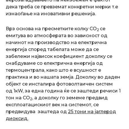
дека треба се превземат конкретни мерки т.е
изнаоѓање на иновативни решенија.
Врз основа на пресметките колку CO
се
2
емитува во атмосферата во зависност од
начинот на производство на електрична
енергија според табелата може да се
забележи највисок коефициент доколку се
снабдуваме со електрична енергија од
термоцентрала, како што е всушност е
практика и во нашата земја. Доколку во даден
објект се инсталира фотоволтаичен систем
од 1кW, за една година ќе се заштеди речиси 1
тон на CO
, a доколку го земеме предвид
2
експлоатацискиот век на системот, се
предвидува заштеда од
25 тони на јаглерод
диоксид.