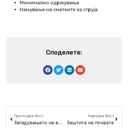
Минимално одржување
Намување на сметките за струја
Споделете:
Prev
Next
Претходна Вест
Наредна Вест
Загадувањето на воздухот е премногу високо во Европа
Заштита на почвата