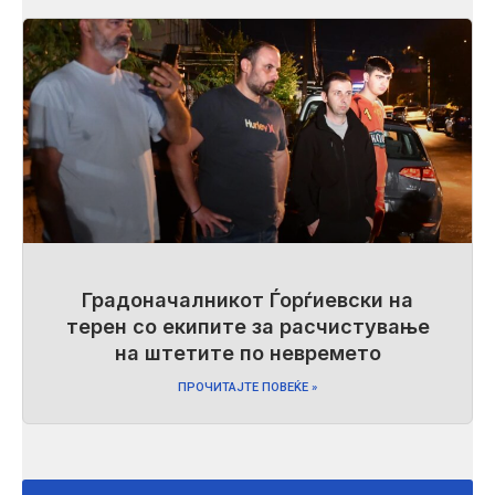
Градоначалникот Ѓорѓиевски на
терен со екипите за расчистување
на штетите по невремето
ПРОЧИТАЈТЕ ПОВЕЌЕ »