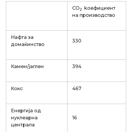
CO
kоефициент
2
на производство
Нафта за
330
домаќинство
Камен/јаглен
394
Кокс
467
Енергија од
нуклеарна
16
централа