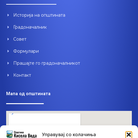
o
b
d
o
e
i
Историја на општината
k
n
Градоначалник
Совет
Формулари
Прашајте го градоначалникот
Контакт
Мапа од општината
Управувај со колачиња