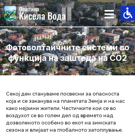
Skip
to
content
Фотоволтаичните системи во
функција на заштеда на CO2
Секој ден стануваме посвесни за опасноста
која и се заканува на планетата Земја и на нас
како нејзини жители. Честичките кои се во
воздухот се во голем дел од времето над
дозволеното особено во екот на зимската
сезона и влијаат на глобалното затоплување.