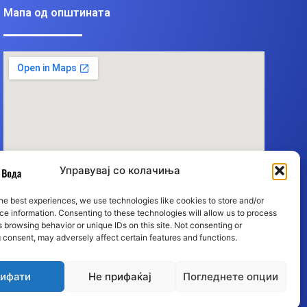
Мапа од општината
Управувај со колачиња
he best experiences, we use technologies like cookies to store and/or
e information. Consenting to these technologies will allow us to process
 browsing behavior or unique IDs on this site. Not consenting or
 consent, may adversely affect certain features and functions.
ифати
Не прифаќај
Погледнете опции