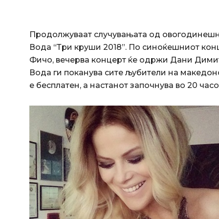
Продолжуваат случувањата од овогодинешн
Вода “Три круши 2018”. По синоќешниот кон
Фичо, вечерва концерт ќе одржи Дани Димит
Вода ги поканува сите љубители на македонс
е бесплатен, а настанот започнува во 20 часо