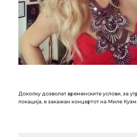
Доколку дозволат временските услови, за утр
локација, е закажан концертот на Миле Кузм