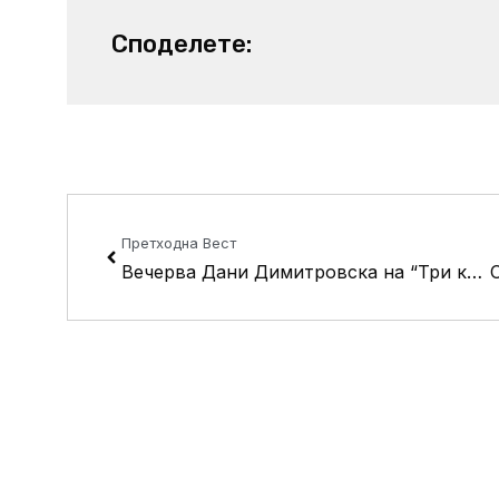
Споделете:
Prev
Претходна Вест
Вечерва Дани Димитровска на “Три круши 2018”