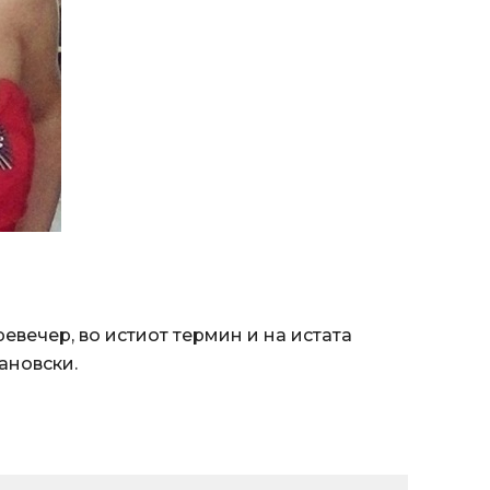
евечер, во истиот термин и нa истата
ановски.