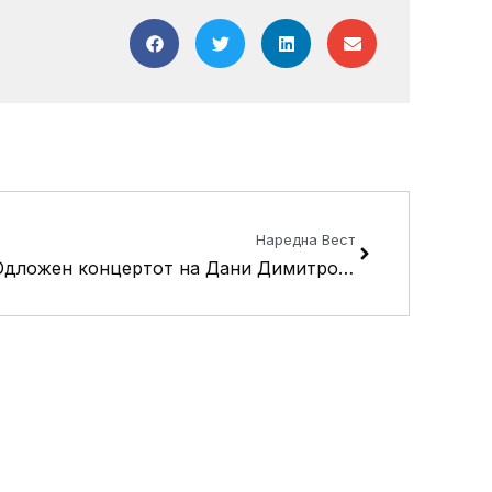
Next
Наредна Вест
Одложен концертот на Дани Димитровска