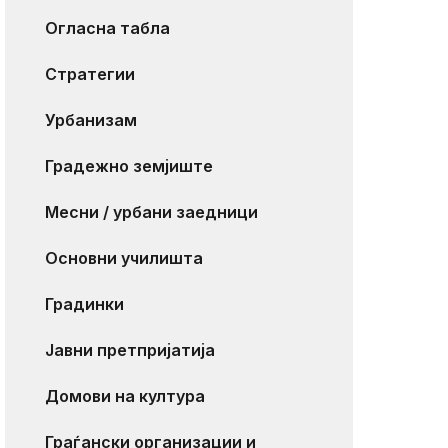
Огласна табла
Стратегии
Урбанизам
Градежно земјиште
Месни / урбани заедници
Основни училишта
Градинки
Јавни претпријатија
Домови на култура
Граѓански организации и