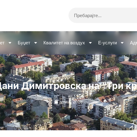
Search
ет
Буџет
Квалитет на воздух
Е-услуги
Ад
Дани Димитровска на “Три кр
јули 6, 2018