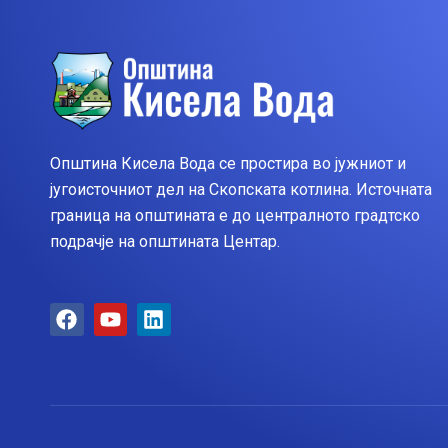
Општина Кисела Вода се простира во јужниот и
југоисточниот дел на Скопската котлина. Источната
граница на општината е до централното градтско
подрачје на општината Центар.
F
Y
L
a
o
i
c
u
n
e
t
k
b
u
e
o
b
d
o
e
i