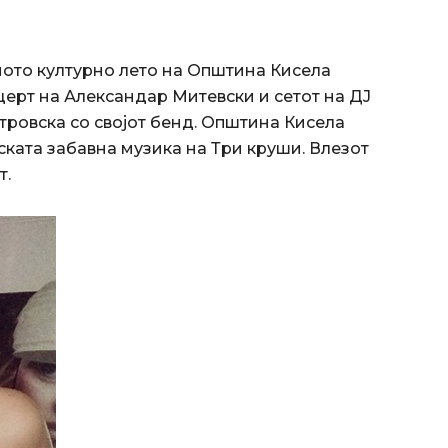
ото културно лето на Општина Кисела
церт на Александар Митевски и сетот на ДЈ
ровска со својот бенд. Општина Кисела
ката забавна музика на Три круши. Влезот
т.