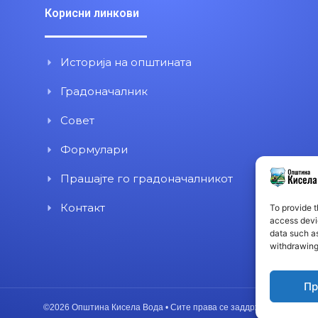
Корисни линкови
Историја на општината
Градоначалник
Совет
Формулари
Прашајте го градоначалникот
Контакт
To provide t
access devic
data such as
withdrawing
Пр
©2026 Општина Кисела Вода • Сите права се заддржани