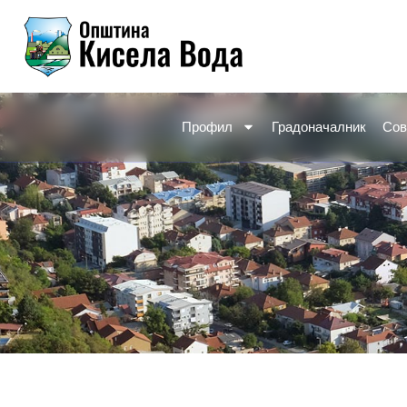
Skip
to
content
Профил
Градоначалник
Сов