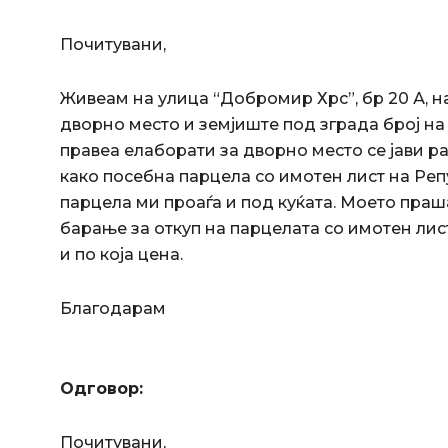
Почитувани,
Живеам на улица “Добромир Хрс”, бр 20 А, н
дворно место и земјиште под зграда број на 
правеа елаборати за дворно место се јави раз
како посебна парцела со имотен лист на Реп
парцела ми проаѓа и под куќата. Моето пра
барање за откуп на парцелата со имотен лист
и по која цена.
Благодарам
Одговор:
Почитувани,