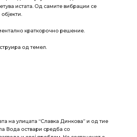
етува истата. Од самите вибрации се
објекти.
оментално краткорочно решение.
струира од темел.
тa нa улицата “Славка Динкова” и од тие
а Вода оствари средба со