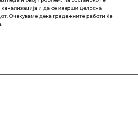
азгледа и овој проблем. На состанокот е
 канализација и да се изврши целосна
дот. Очекуваме дека градежните работи ќе
.
————————————————————————————