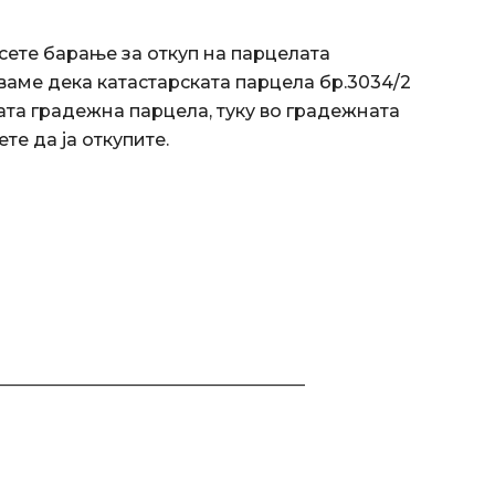
ете барање за откуп на парцелата
уваме дека катастарската парцела бр.3034/2
сата градежна парцела, туку во градежната
те да ја откупите.
___________________________________