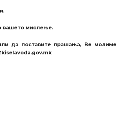
и.
о вашето мислење.
или да поставите прашања, Ве молиме
@kiselavoda.gov.mk