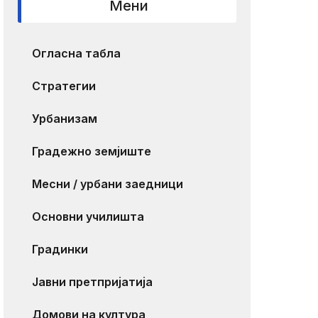
Мени
Огласна табла
Стратегии
Урбанизам
Градежно земјиште
Месни / урбани заедници
Основни училишта
Градинки
Јавни претпријатија
Домови на култура