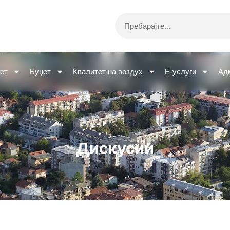
Search
ет
Буџет
Квалитет на воздух
Е-услуги
Ад
Дискусии