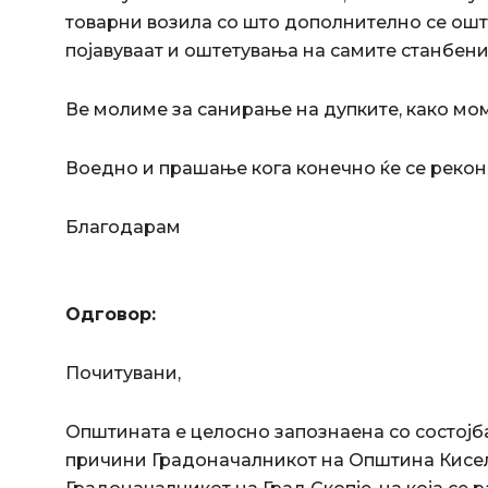
товарни возила со што дополнително се ошт
појавуваат и оштетувања на самите станбени 
Ве молиме за санирање на дупките, како м
Воедно и прашање кога конечно ќе се рекон
Благодарам
Одговор:
Почитувани,
Општината е целосно запознаена со состојба
причини Градоначалникот на Општина Кисел