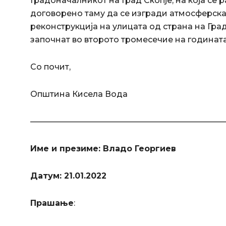
Градоначалникот на Град Скопје, на која се р
договорено таму да се изгради атмосферска
реконструкција на улицата од страна на Гра
започнат во второто тромесечие на годината
Со почит,
Општина Кисела Вода
————————————————————————
Име и презиме: Владо Георгиев
Датум: 21.01.2022
Прашање
: