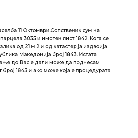
аселба 11 Октомври.Сопственик сум на
парцела 3035 и имотен лист 1842. Кога се
лика од 21 м 2 и од катастер ја издвоија
ублика Македонија број 1843. Истата
шање до Вас е дали може да поднесам
 број 1843 и ако може која е процедурата