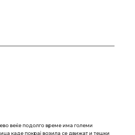
________________________________________________
ево веќе подолго време има големи
лица каде покрај возила се движат и тешки