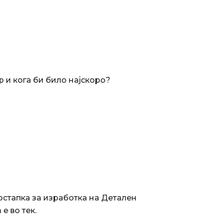
р и кога би било најскоро?
остапка за изработка на Детален
е во тек.