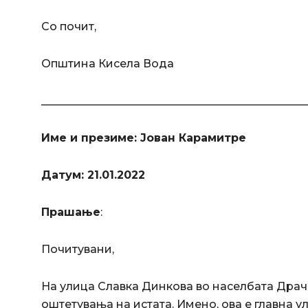
Со почит,
Општина Кисела Вода
________________________________________________
Име и презиме: Јован Карамитре
Датум: 21.01.2022
Прашање
:
Почитувани,
На улица Славка Динкова во населбата Драч
оштетувања на истата. Имено, ова е главна у