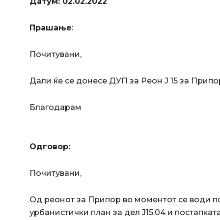
Датум: 02.02.2022
Прашање
:
Почитувани,
Дали ќе се донесе ДУП за Реон Ј 15 за Припо
Благодарам
Одговор:
Почитувани,
Од реонот за Припор во моментот се води п
урбанистички план за дел Ј15.04 и постапката 