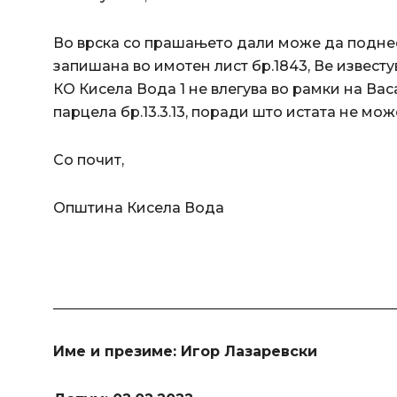
Во врска со прашањето дали може да поднес
запишана во имотен лист бр.1843, Ве извест
КО Кисела Вода 1 не влегува во рамки на Ва
парцела бр.13.3.13, поради што истата не може
Со почит,
Општина Кисела Вода
________________________________________________
Име и презиме: Игор Лазаревски