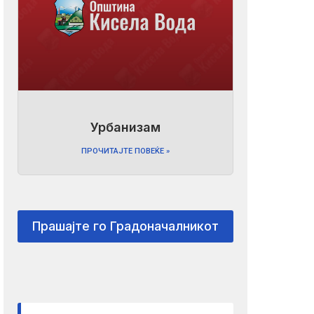
Урбанизам
ПРОЧИТАЈТЕ ПОВЕЌЕ »
Прашајте го Градоначалникот