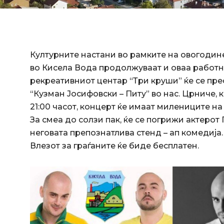
Културните настани во рамките на овогодин
во Кисела Вода продолжуваат и оваа работн
рекреативниот центар “Три круши” ќе се пр
“Кузман Јосифовски – Питу” во нас. Црниче, к
21:00 часот, концерт ќе имаат милениците н
За смеа до солзи пак, ќе се погрижи актерот
неговата препознатлива стенд – ап комедија
Влезот за граѓаните ќе биде бесплатен.