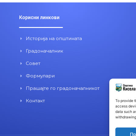
Корисни линкови
Историја на општината
Градоначалник
Совет
Формулари
Прашајте го градоначалникот
Контакт
To provide t
access devic
data such as
withdrawing
Пр