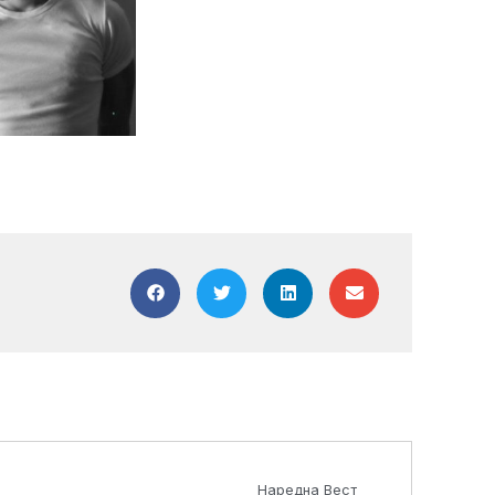
Next
Наредна Вест