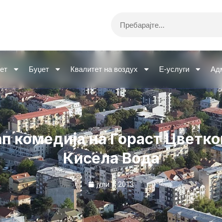
Search
ет
Буџет
Квалитет на воздух
Е-услуги
Ад
ап комедија на Гораст Цветко
Кисела Вода
јули 1, 2013