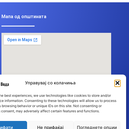
Мапа од општината
Управувај со колачиња
he best experiences, we use technologies like cookies to store and/or
e information. Consenting to these technologies will allow us to process
 browsing behavior or unique IDs on this site. Not consenting or
 consent, may adversely affect certain features and functions.
ифати
Не прифаќај
Погледнете опции