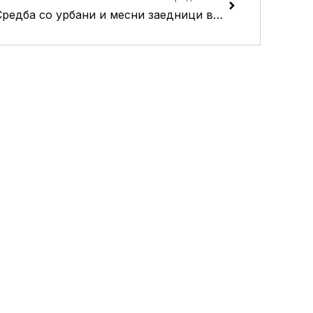
Средба со урбани и месни заедници во Општина Кисела Вода