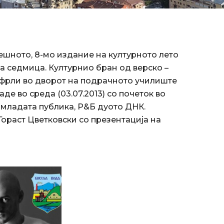
ешното, 8-мо издание на културното лето
а седмица. Културнио бран од верско –
ефрли во дворот на подрачното училиште
аде во среда (03.07.2013) со почеток во
а младата публика, Р&Б дуото ДНК.
 Гораст Цветковски со презентација на
.