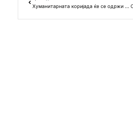
Хуманитарната коријада ќе се одржи утре во паркот “Шопен”