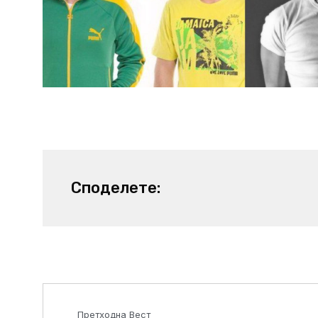
Споделете:
Prev
Претходна Вест