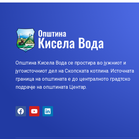
Општина Кисела Вода се простира во јужниот и
југоисточниот дел на Скопската котлина. Источната
граница на општината е до централното градтско
подрачје на општината Центар.
F
Y
L
a
o
i
c
u
n
e
t
k
b
u
e