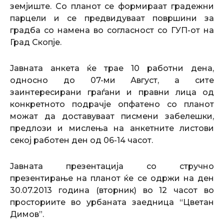
земјиште. Со планот се формираат градежни
парцели и се предвидуваат површини за
градба со намена во согласност со ГУП-от на
Град Скопје.
Јавната анкета ќе трае 10 работни дена,
односно до 07-ми Август, а сите
заинтересирани граѓани и правни лица од
конкретното подрачје опфатено со планот
можат да доставуваат писмени забелешки,
предлози и мислења на анкетните листови
секој работен ден од 06-14 часот.
Јавната презентација со стручно
презентирање на планот ќе се одржи на ден
30.07.2013 година (вторник) во 12 часот во
просториите во урбаната заедница “Цветан
Димов”.