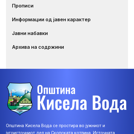
Прописи
Информации од јавен карактер
Јавни набавки
Архива на содржини
Општина Кисела Вода се простира во јужниот и
југоисточниот дел на Скопската котлина. Источната