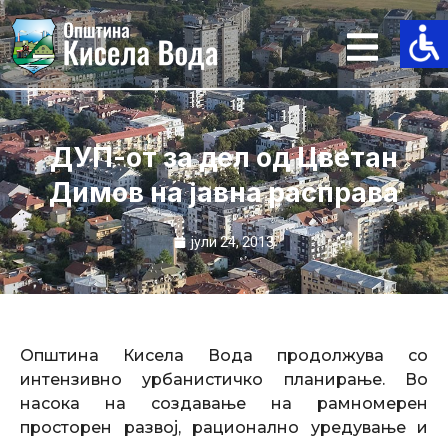
Skip
to
content
ДУП-от за дел од Цветан
Димов на јавна расправа
јули 24, 2013
Општина Кисела Вода продолжува со
интензивно урбанистичко планирање. Во
насока на создавање на рамномерен
просторен развој, рационално уредување и