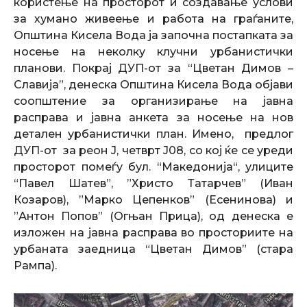
користење на просторот и создавање услови
за хумано живеење и работа на граѓаните,
Општина Кисела Вода ја започна постапката за
носење на неколку клучни урбанистички
планови. Покрај ДУП-от за “Цветан Димов –
Славија”, денеска Општина Кисела Вода објави
соопштение за организирање на јавна
расправа и јавна анкета за носење на нов
детален урбанистички план. Имено, предлог
ДУП-от за реон Ј, четврт Ј08, со кој ќе се уреди
просторот помеѓу бул. “Македонија“, улиците
“Павел Шатев”, ”Христо Татарчев” (Иван
Козаров), ”Марко Цепенков” (Есенинова) и
”Антон Попов” (Огњан Прица), од денеска е
изложен на јавна расправа во просториите на
урбаната заедница “Цветан Димов” (стара
Рампа).