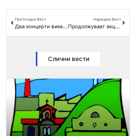
Prev
Next
Претходна Вест
Наредна Вест
Два концерти викендов на културното лето “Три круши”
Продолжуваат акциите за чистење на јавните површини
Слични вести