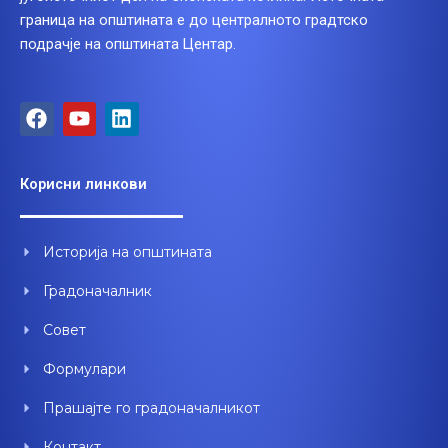
граница на општината е до централното градтско
подрачје на општината Центар.
F
Y
L
a
o
i
c
u
n
e
t
k
Корисни линкови
b
u
e
o
b
d
o
e
i
Историја на општината
k
n
Градоначалник
Совет
Формулари
Прашајте го градоначалникот
Контакт