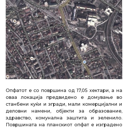
Опфатот е со површина од 17,05 хектари, а на
оваа локација предвидено е домување во
станбени куќи и згради, мали комерцијални и
деловни намени, објекти за образование,
здравство, комунална заштита и зеленило.
Површината на планскиот опфат е изградено