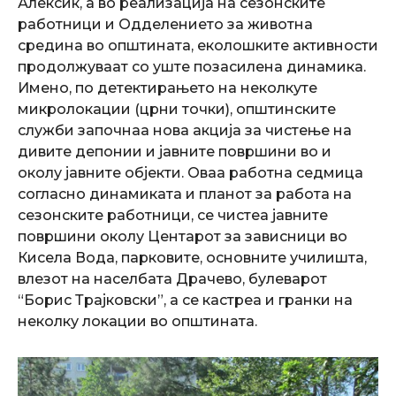
Алексиќ, а во реализација на сезонските
работници и Одделението за животна
средина во општината, еколошките активности
продолжуваат со уште позасилена динамика.
Имено, по детектирањето на неколкуте
микролокации (црни точки), општинските
служби започнаа нова акција за чистење на
дивите депонии и јавните површини во и
околу јавните објекти. Оваа работна седмица
согласно динамиката и планот за работа на
сезонските работници, се чистеа јавните
површини околу Центарот за зависници во
Кисела Вода, парковите, основните училишта,
влезот на населбата Драчево, булеварот
“Борис Трајковски”, а се кастреа и гранки на
неколку локации во општината.