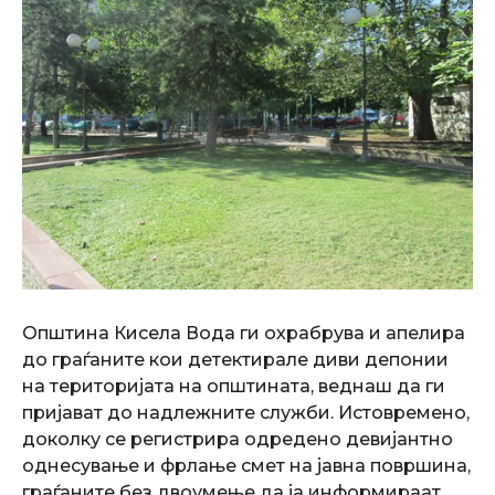
Општина Кисела Вода ги охрабрува и апелира
до граѓаните кои детектирале диви депонии
на територијата на општината, веднаш да ги
пријават до надлежните служби. Истовремено,
доколку се регистрира одредено девијантно
однесување и фрлање смет на јавна површина,
граѓаните без двоумење да ја информираат