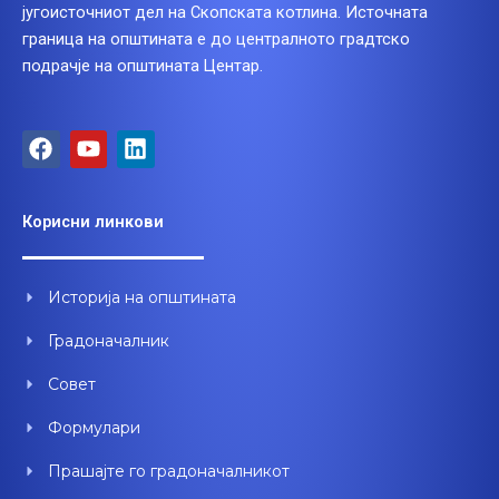
југоисточниот дел на Скопската котлина. Источната
граница на општината е до централното градтско
подрачје на општината Центар.
F
Y
L
a
o
i
c
u
n
e
t
k
Корисни линкови
b
u
e
o
b
d
o
e
i
Историја на општината
k
n
Градоначалник
Совет
Формулари
Прашајте го градоначалникот