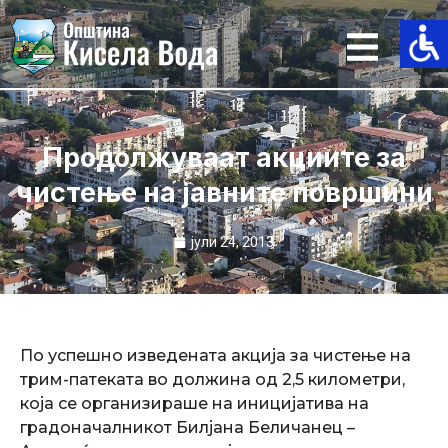
Skip
to
content
Продолжуваат акциите за
чистење на јавните површини
јули 24, 2013
По успешно изведената акција за чистење на
трим-патеката во должина од 2,5 километри,
која се организираше на иницијатива на
градоначалникот Билјана Беличанец –