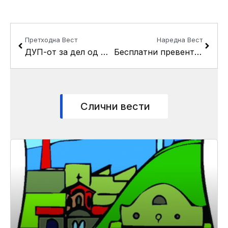
Prev
Next
Претходна Вест
Наредна Вест
ДУП-от за дел од Цветан Димов на јавна расправа
Бесплатни превентивни прегледи за заштита од топлотен бран во Кисела Вода
Слични вести