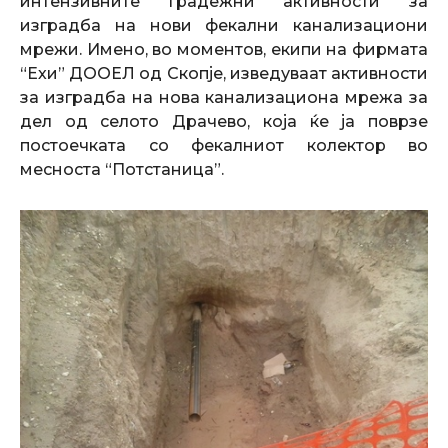
интензивните градежни активности за
изградба на нови фекални канализациони
мрежи. Имено, во моментов, екипи на фирмата
“Ехи” ДООЕЛ од Скопје, изведуваат активности
за изградба на нова канализациона мрежа за
дел од селото Драчево, која ќе ја поврзе
постоечката со фекалниот колектор во
месноста “Потстаница”.