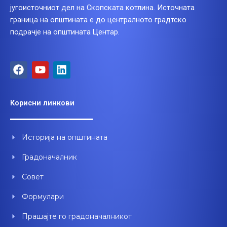
југоисточниот дел на Скопската котлина. Источната
граница на општината е до централното градтско
подрачје на општината Центар.
F
Y
L
a
o
i
c
u
n
e
t
k
Корисни линкови
b
u
e
o
b
d
o
e
i
Историја на општината
k
n
Градоначалник
Совет
Формулари
Прашајте го градоначалникот