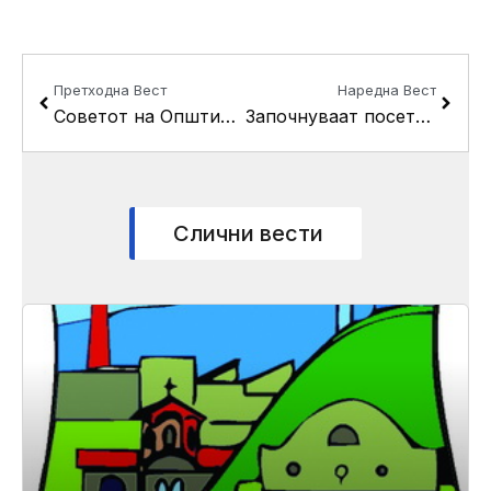
Prev
Next
Претходна Вест
Наредна Вест
Советот на Општина Кисела Вода ќе ја одржи 7-та пленарна седница
Започнуваат посетите на месните и урбани заедници
Слични вести