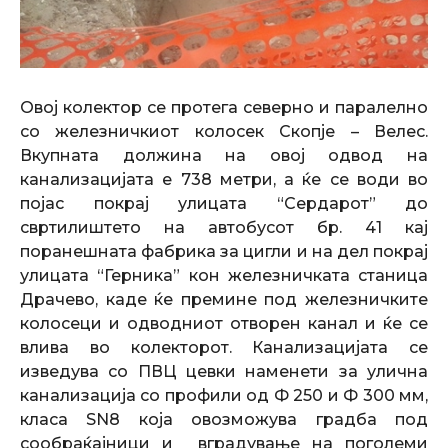
Овој колектор се протега северно и паралелно
со железничкиот колосек Скопје – Велес.
Вкупната должина на овој одвод на
канализацијата е 738 метри, а ќе се води во
појас покрај улицата “Сердарот” до
свртилиштето на автобусот бр. 41 кај
поранешната фабрика за цигли и на дел покрај
улицата “Герника” кон железничката станица
Драчево, каде ќе премине под железничките
колосеци и одводниот отворен канал и ќе се
влива во колекторот. Канализацијата се
изведува со ПВЦ цевки наменети за улична
канализација со профили од Ф 250 и Ф 300 мм,
класа SN8 која овозможува градба под
сообраќајници и вградување на поголеми