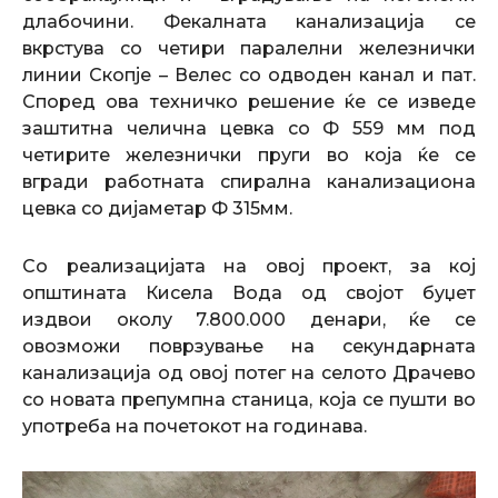
длабочини. Фекалната канализација се
вкрстува со четири паралелни железнички
линии Скопје – Велес со одводен канал и пат.
Според ова техничко решение ќе се изведе
заштитна челична цевка со Ф 559 мм под
четирите железнички пруги во која ќе се
вгради работната спирална канализациона
цевка со дијаметар Ф 315мм.
Со реализацијата на овој проект, за кој
општината Кисела Вода од својот буџет
издвои околу 7.800.000 денари, ќе се
овозможи поврзување на секундарната
канализација од овој потег на селото Драчево
со новата препумпна станица, која се пушти во
употреба на почетокот на годинава.