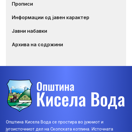
Прописи
Информации од јавен карактер
Јавни набавки
Архива на содржини
Општина Кисела Вода се простира во јужниот и
југоисточниот дел на Скопската котлина. Источната