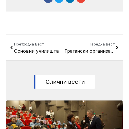
Prev
Next
Претходна Вест
Наредна Вест
Основни училишта
Граѓански организации и фондации
Слични вести