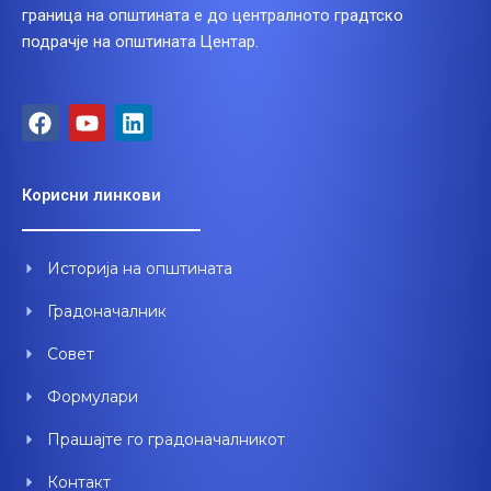
граница на општината е до централното градтско
подрачје на општината Центар.
F
Y
L
a
o
i
c
u
n
e
t
k
Корисни линкови
b
u
e
o
b
d
o
e
i
Историја на општината
k
n
Градоначалник
Совет
Формулари
Прашајте го градоначалникот
Контакт