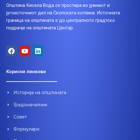
Општина Кисела Вода се простира во јужниот и
југоисточниот дел на Скопската котлина. Источната
граница на општината е до централното градтско
подрачје на општината Центар.
F
Y
L
a
o
i
c
u
n
e
t
k
Корисни линкови
b
u
e
o
b
d
o
e
i
Историја на општината
k
n
Градоначалник
Совет
Формулари