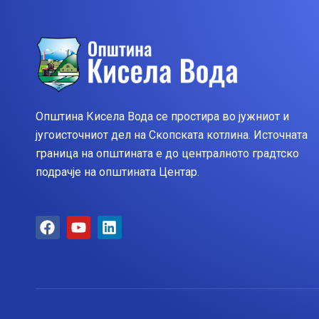
Општина Кисела Вода се простира во јужниот и
југоисточниот дел на Скопската котлина. Источната
граница на општината е до централното градтско
подрачје на општината Центар.
F
Y
L
a
o
i
c
u
n
e
t
k
b
u
e
o
b
d
o
e
i