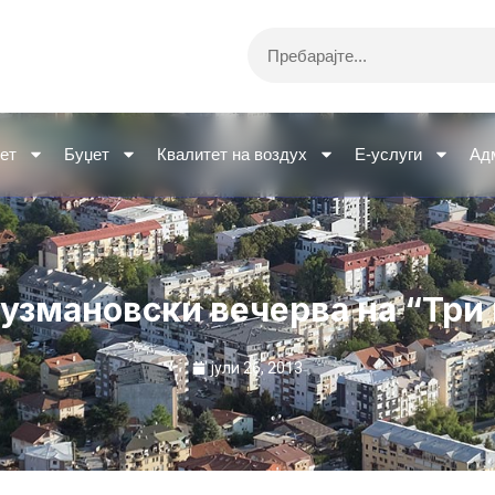
Search
ет
Буџет
Квалитет на воздух
Е-услуги
Ад
узмановски вечерва на “Три
јули 26, 2013