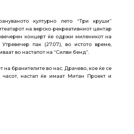
ануваното културно лето “Три круши”
фитеатарот на верско-рекреативниот центар
еловечерен концерт ќе одржи миленикот на
тревечер пак (27.07.), во истото време,
иваат во настапот на “Силви бенд”.
 на бранителите во нас. Драчево, кое ќе се
 часот, настап ќе имаат Митан Проект и