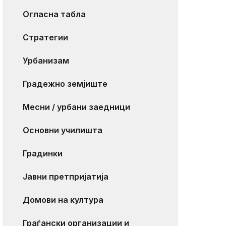
Огласна табла
Стратегии
Урбанизам
Градежно земјиште
Месни / урбани заедници
Основни училишта
Градинки
Јавни претпријатија
Домови на култура
Граѓански организации и