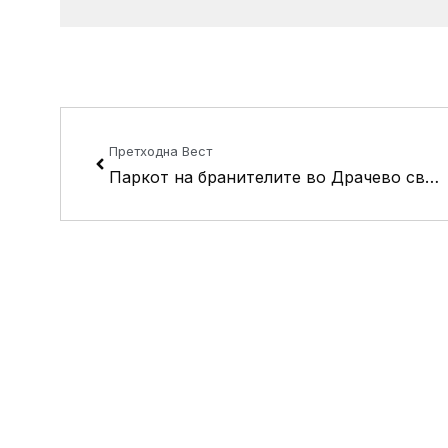
Prev
Претходна Вест
Паркот на бранителите во Драчево свечено ќе се отвори во недела