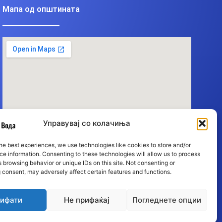
Мапа од општината
Управувај со колачиња
he best experiences, we use technologies like cookies to store and/or
e information. Consenting to these technologies will allow us to process
 browsing behavior or unique IDs on this site. Not consenting or
 consent, may adversely affect certain features and functions.
ифати
Не прифаќај
Погледнете опции