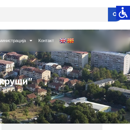
министрација
Контакт
 круши”