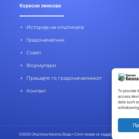
Корисни линкови
Историја на општината
Градоначалник
Совет
Формулари
Прашајте го градоначалникот
Контакт
To provide t
access devic
data such as
withdrawing
Пр
©2026 Општина Кисела Вода • Сите права се заддржани