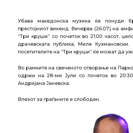
Убава македонска музика ќе понуди бр
престојниот викенд. Вечерва (26.07.) на ам
“Три круши” со почеток во 21:00 часот, ц
драчевската публика, Миле Кузмановски. У
посетителите на “Три круши” ќе можат да уж
Во рамките на свеченото отворање на Паркот
одржи на 28-ми Јули со почеток во 20:30
Андријана Јаневска.
Влезот за граѓаните е слободен.