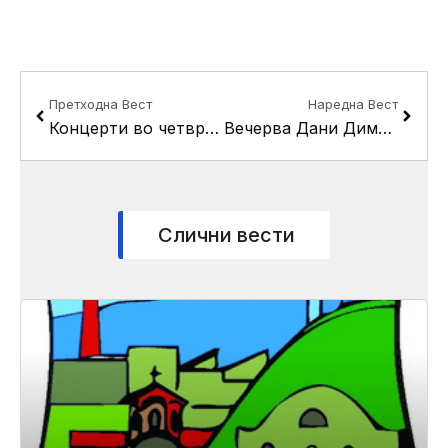
Prev
Next
Претходна Вест
Наредна Вест
Концерти во четврток, петок и сабота на “Три круши 2018”
Вечерва Дани Димитровска на “Три круши 2018”
Слични вести