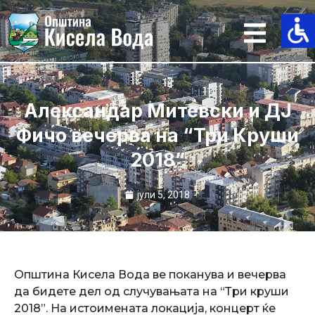
Skip
to
content
Александар Митевски и ДЈ
Фичо вечерва на “Три Круши
2018”
јули 5, 2018
Oпштина Кисела Вода ве поканува и вечерва
да бидете дел од случувањата на “Три круши
2018”. На истоимената локација, концерт ќе