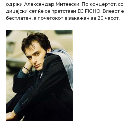
одржи Александар Митевски. По концертот, со
диџејски сет ќе се претстави DJ FICHO. Влезот е
бесплатен, а почетокот е закажан за 20 часот.