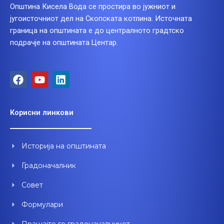
Општина Кисела Вода се простира во јужниот и
југоисточниот дел на Скопската котлина. Источната
граница на општината е до централното градтско
подрачје на општината Центар.
F
Y
L
a
o
i
c
u
n
e
t
k
Корисни линкови
b
u
e
o
b
d
o
e
i
Историја на општината
k
n
Градоначалник
Совет
Формулари