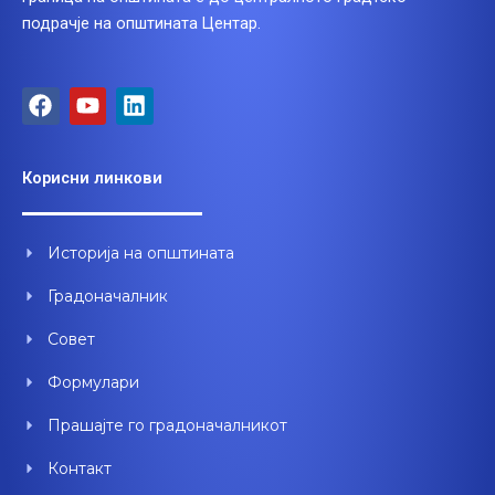
подрачје на општината Центар.
F
Y
L
a
o
i
c
u
n
e
t
k
Корисни линкови
b
u
e
o
b
d
o
e
i
Историја на општината
k
n
Градоначалник
Совет
Формулари
Прашајте го градоначалникот
Контакт