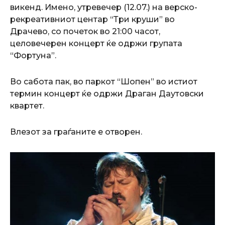
викенд. Имено, утревечер (12.07.) на верско-
рекреативниот центар “Три круши” во
Драчево, со почеток во 21:00 часот,
целовечерен концерт ќе одржи групата
“Фортуна”.
Во сабота пак, во паркот “Шопен” во истиот
термин концерт ќе одржи Драган Даутовски
квартет.
Влезот за граѓаните е отворен.