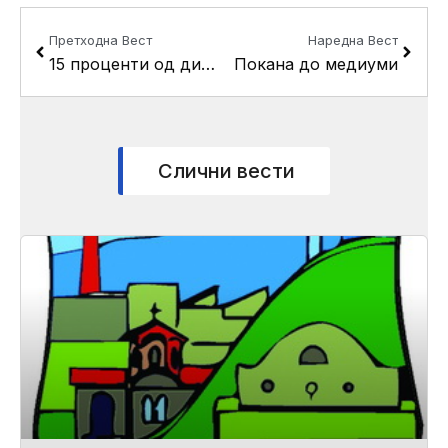
Prev
Next
Претходна Вест
Наредна Вест
15 проценти од дивоградбите во Кисела Вода се легализирани
Покана до медиуми
Слични вести