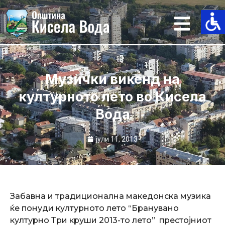
Skip
to
content
Музички викенд на
културното лето во Кисела
Вода
јули 11, 2013
Забавна и традиционална македонска музика
ќе понуди културното лето “Бранувано
културно Три круши 2013-то лето” престојниот