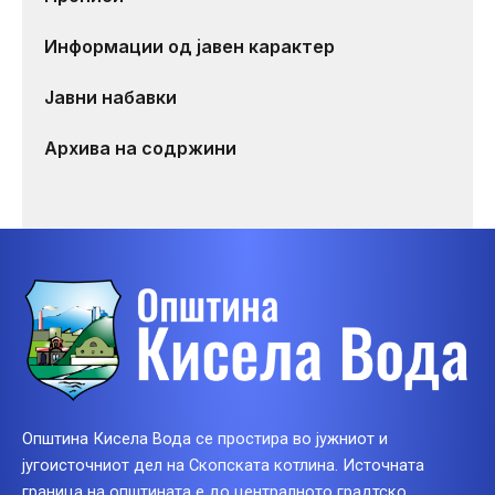
Информации од јавен карактер
Јавни набавки
Архива на содржини
Општина Кисела Вода се простира во јужниот и
југоисточниот дел на Скопската котлина. Источната
граница на општината е до централното градтско