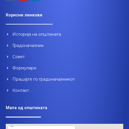
c
u
n
e
t
k
Корисни линкови
b
u
e
o
b
d
o
e
i
Историја на општината
k
n
Градоначалник
Совет
Формулари
Прашајте го градоначалникот
Контакт
Мапа од општината