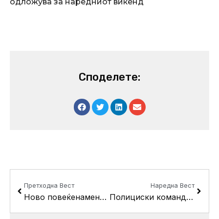
одложува за наредниот викенд
Споделете:
Prev
Next
Претходна Вест
Наредна Вест
Ново повеќенаменско игралиште и реконструиран енергетски ефикасен објект во П.О.У “К.Ј. Питу” во н.Црниче
Полициски командир од Јужен Хасен, Германија на средба со Градоначалникот Беличанец