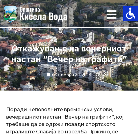
Skip
to
content
Откажување на вечерниот
настан “Вечер на графити”
септември 20, 2014
Поради неповолните временски услови,
вечерашниот настан “Вечер на графити”, кој
требаше да се одржи позади спортското
игралиште Славија во населба Пржино, се