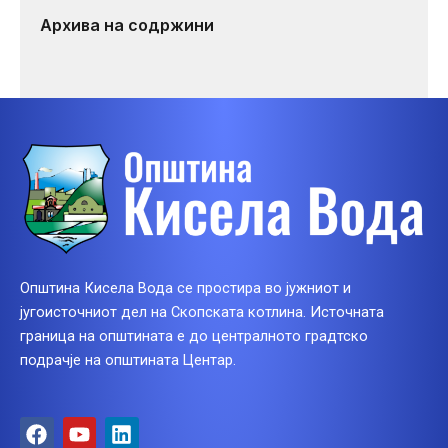
Архива на содржини
Општина Кисела Вода се простира во јужниот и
југоисточниот дел на Скопската котлина. Источната
граница на општината е до централното градтско
подрачје на општината Центар.
F
Y
L
a
o
i