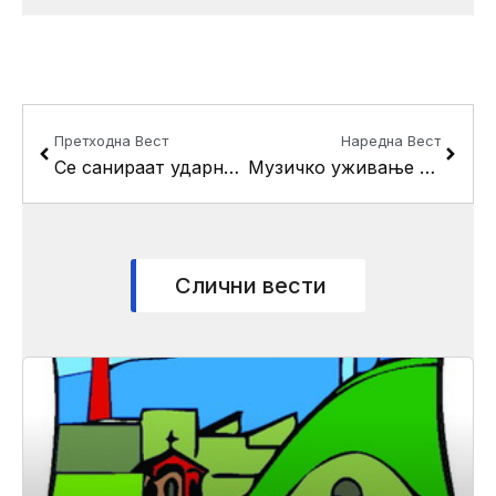
Prev
Next
Претходна Вест
Наредна Вест
Се санираат ударните дупки во Кисела Вода
Музичко уживање и детска претстава викендов на “Три круши”
Слични вести