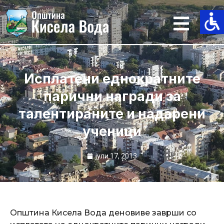
Skip
to
content
Исплатени еднократните
парични награди за
талентираните и надарени
ученици
јули 17, 2013
Општина Кисела Вода деновиве заврши со