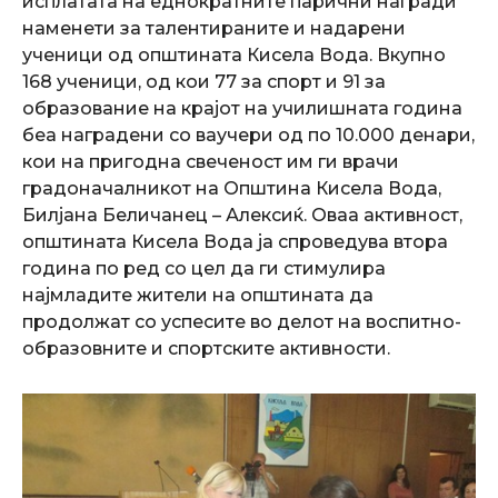
исплатата на еднократните парични награди
наменети за талентираните и надарени
ученици од општината Кисела Вода. Вкупно
168 ученици, од кои 77 за спорт и 91 за
образование на крајот на училишната година
беа наградени со ваучери од по 10.000 денари,
кои на пригодна свеченост им ги врачи
градоначалникот на Општина Кисела Вода,
Билјана Беличанец – Алексиќ. Оваа активност,
општината Кисела Вода ја спроведува втора
година по ред со цел да ги стимулира
најмладите жители на општината да
продолжат со успесите во делот на воспитно-
образовните и спортските активности.