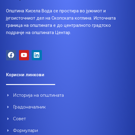
Општина Кисела Вода се простира во јужниот и
југоисточниот дел на Скопската котлина. Источната
граница на општината е до централното градтско
подрачје на општината Центар.
F
Y
L
a
o
i
c
u
n
e
t
k
Корисни линкови
b
u
e
o
b
d
o
e
i
Историја на општината
k
n
Градоначалник
Совет
Формулари