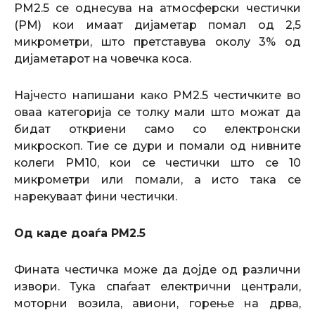
PM2.5 се однесува на атмосферски честички
(PM) кои имаат дијаметар помал од 2,5
микрометри, што претставува околу 3% од
дијаметарот на човечка коса.
Најчесто напишани како PM2.5 честичките во
оваа категорија се толку мали што можат да
бидат откриени само со електронски
микроскоп. Тие се дури и помали од нивните
колеги PM10, кои се честички што се 10
микрометри или помали, а исто така се
нарекуваат фини честички.
Од каде доаѓа PM2.5
Фината честичка може да дојде од различни
извори. Тука спаѓаат електрични централи,
моторни возила, авиони, горење на дрва,