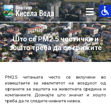
Skip
to
content
Што се PM2.5 честички и
зошто треба да се грижите
PM2.5 читањата често се вклучени во
извештаите за квалитетот на воздухот од
органите за заштита на животната средина и
компаниите. Дознајте што значат и зошто
треба да ги следите нивните нивоа.