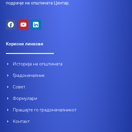
подрачје на општината Центар.
F
Y
L
a
o
i
c
u
n
e
t
k
Корисни линкови
b
u
e
o
b
d
o
e
i
Историја на општината
k
n
Градоначалник
Совет
Формулари
Прашајте го градоначалникот
Контакт