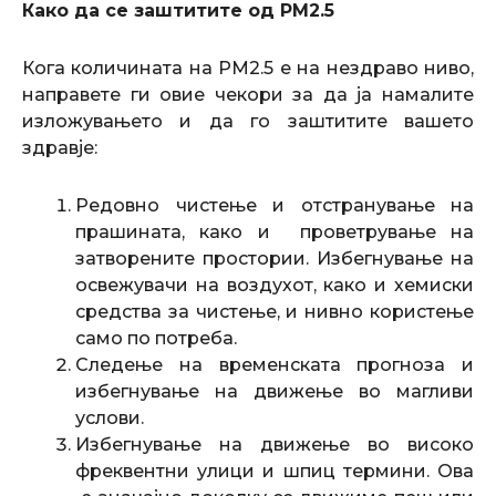
Како да се заштитите од PM2.5
Кога количината на PM2.5 е на нездраво ниво,
направете ги овие чекори за да ја намалите
изложувањето и да го заштитите вашето
здравје:
Редовно чистење и отстранување на
прашината, како и проветрување на
затворените простории. Избегнување на
освежувачи на воздухот, како и хемиски
средства за чистење, и нивно користење
само по потреба.
Следење на временската прогноза и
избегнување на движење во магливи
услови.
Избегнување на движење во високо
фреквентни улици и шпиц термини. Ова