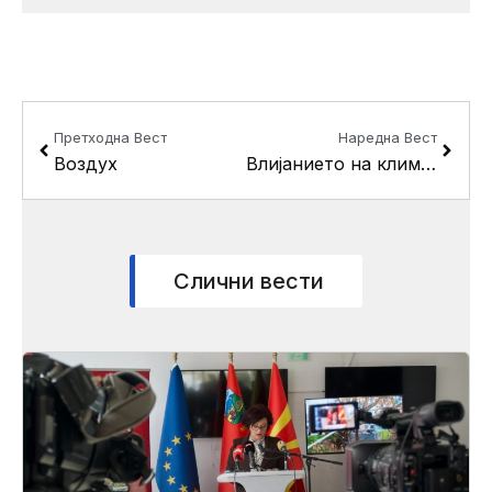
Prev
Next
Претходна Вест
Наредна Вест
Воздух
Влијанието на климата врз природните фактори и стопанските дејности
Слични вести