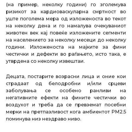
(на пример, неколку години) го зголемува
ризикот за кардиоваскуларна смртност во
уште поголема мера од изложеноста во текот
на неколку дена и го намалува очекуваниот
животен век кај повеќе изложените сегменти
на населението за неколку месеци до неколку
години. Изложеноста на мајките за фини
честички и дефекти во раѓањето, исто така, е
утврдена со неколку извештаи.
Децата, постарите возрасни лица и оние кои
страдаат од белодробни и/или срцеви
заболувања се особено ранливи на
негативните ефекти на фините честички во
воздухот и треба да се превземат посебни
мерки на претпазливост кога амбиентот PM2.5
поминува низ нездраво ниво.