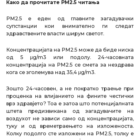
Како да прочитате PM2.5 читања
PM2.5 е еден од главните загадувачки
супстанции кои внимателно ги следат
здравствените власти ширум светот.
Концентрацијата на PM2.5 може да биде ниска
од 5 μg/m3 или подолу. 24-часовната
концентрација на PM2.5 се смета за нездрава
кога се зголемува над 35,4 μg/m3.
Зошто 24-часовен, а не пократко траење при
проценка на влијанието на фините честички
врз здравјето? Тоа е затоа што потенцијалната
штета предизвикана од загадувачите на
воздухот не зависи само од концентрацијата,
туку и од времетраењето на изложеноста.
Колку подолго сте изложени на PM2.5, толку е