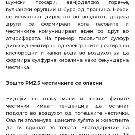
шумски пожари, земјоделско горење,
вулкански ерупции и бура од прашина. Некои
се испуштаат директно во воздухот, додека
други се формираат кога гасовите и
честичките комуницираат еден со друг во
атмосферата. На пример, гасовитиот сулфур
диоксид емитиран од електраните реагира со
кислородни и капки вода во воздухот за да
формира сулфурна киселина како секундарна
честичка.
Зошто PM2.5 честичките се опасни
Бидејќи се толку мали и лесни, фините
честички имаат тенденција да останат
подолго во воздухот од потешките честички.
Ова ги зголемува шансите луѓето и животните
да ги вдишат во телата. Благодарение на
нивната големина, честичките помали од 2,5