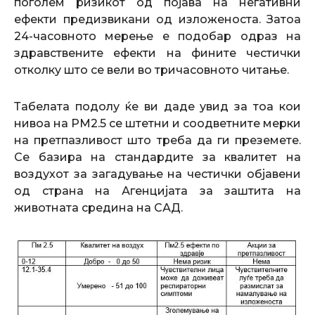
поголем ризикот од појава на негативни
ефекти предизвикани од изложеноста. Затоа
24-часовното мерење е подобар одраз на
здравствените ефекти на фините честички
отколку што се вели во тричасовното читање.
Табелата подолу ќе ви даде увид за тоа кои
нивоа на PM2.5 се штетни и соодветните мерки
на претпазливост што треба да ги преземете.
Се базира на стандардите за квалитет на
воздухот за загадување на честички објавени
од страна на Агенцијата за заштита на
животната средина на САД.