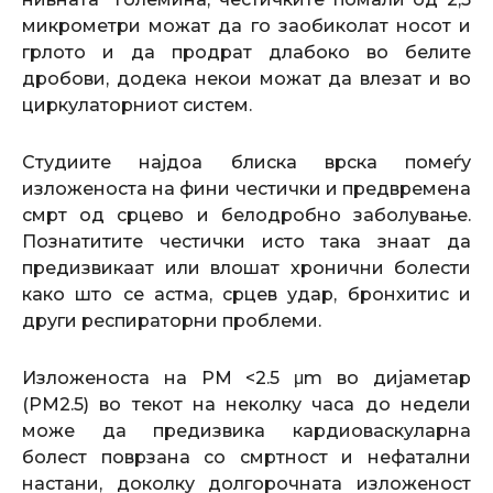
микрометри можат да го заобиколат носот и
грлото и да продрат длабоко во белите
дробови, додека некои можат да влезат и во
циркулаторниот систем.
Студиите најдоа блиска врска помеѓу
изложеноста на фини честички и предвремена
смрт од срцево и белодробно заболување.
Познатитите честички исто така знаат да
предизвикаат или влошат хронични болести
како што се астма, срцев удар, бронхитис и
други респираторни проблеми.
Изложеноста на PM <2.5 μm во дијаметар
(PM2.5) во текот на неколку часа до недели
може да предизвика кардиоваскуларна
болест поврзана со смртност и нефатални
настани, доколку долгорочната изложеност