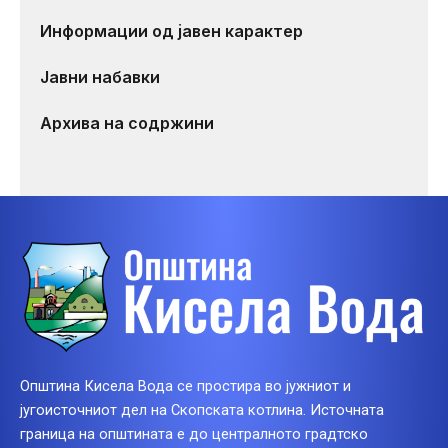
Информации од јавен карактер
Јавни набавки
Архива на содржини
Општина Кисела Вода се простира во јужниот и
југоисточниот дел на Скопската котлина. Источната
граница на општината е до централното градтско