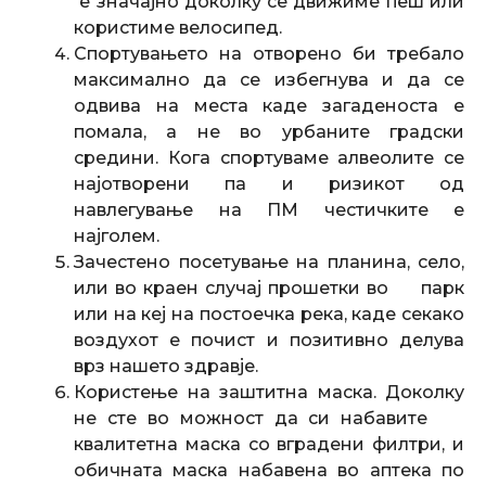
е значајно доколку се движиме пеш или
користиме велосипед.
Спортувањето на отворено би требало
максимално да се избегнува и да се
одвива на места каде загаденоста е
помала, а не во урбаните градски
средини. Кога спортуваме алвеолите се
најотворени па и ризикот од
навлегување на ПМ честичките е
најголем.
Зачестено посетување на планина, село,
или во краен случај прошетки во парк
или на кеј на постоечка река, каде секако
воздухот е почист и позитивно делува
врз нашето здравје.
Користење на заштитна маска. Доколку
не сте во можност да си набавите
квалитетна маска со вградени филтри, и
обичната маска набавена во аптека по